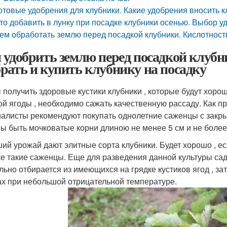
отовые удобрения для клубники. Какие удобрения вносить 
то добавить в лунку при посадке клубники осенью. Выбор у
ем обработать землю перед посадкой клубники. Кислотност
 удобрить землю перед посадкой клубн
рать и купить клубнику на посадку
 получить здоровые кустики клубники , которые будут хоро
ой ягоды , необходимо сажать качественную рассаду. Как 
алисты рекомендуют покупать однолетние саженцы с закрыто
ы быть мочковатые корни длиною не менее 5 см и не более
ий урожай дают элитные сорта клубники. Будет хорошо , е
ке такие саженцы. Еще для разведения данной культуры са
льно отбирается из имеющихся на грядке кустиков ягод , з
ах при небольшой отрицательной температуре.