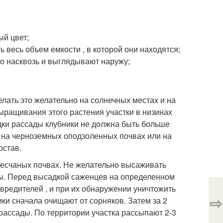
ый цвет;
 весь объем емкости , в которой они находятся;
о насквозь и выглядывают наружу;
Делать это желательно на солнечных местах и на
выращивания этого растения участки в низинах
адки рассады клубники не должна быть больше
ть на черноземных оподзоленных почвах или на
остав.
упесчаных почвах. Не желательно высаживать
оды. Перед высадкой саженцев на определенном
вредителей , и при их обнаружении уничтожить
⇨
и сначала очищают от сорняков. Затем за 2
рассады. По территории участка рассыпают 2-3