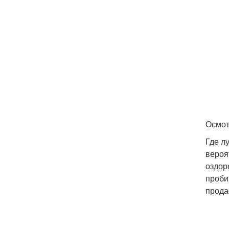
Осмот
Где л
вероя
оздор
проби
прода