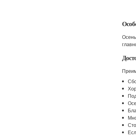
Особ
Осень
главн
Дост
Преим
Сбо
Хор
Под
Осе
Бла
Мно
Сто
Есл