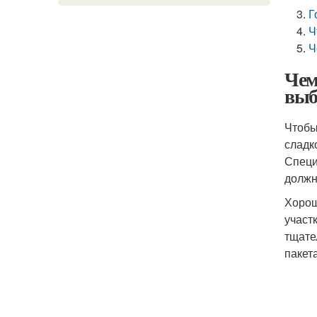
Г
Ч
Ч
Чем
выб
Чтобы
сладк
Специ
должн
Хорош
участ
тщате
пакет