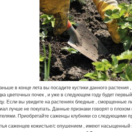
аньше в конце лета вы посадите кустики данного растения ,
дка цветочных почек , и уже в следующем году будет перв
ду. Если вы увидите на растениях бледные , сморщенные лист
иал лучше не покупать. Данные признаки говорят о плохом 
телями. Приобретайте саженцы клубники со следующими п
тья саженцев кожистые/с опушением , имеют насыщенный з