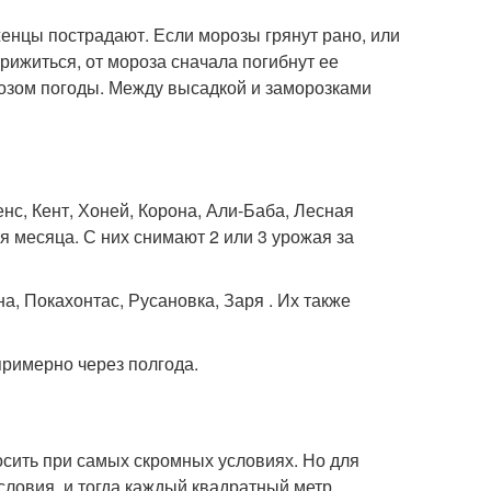
аженцы пострадают. Если морозы грянут рано, или
рижиться, от мороза сначала погибнут ее
гнозом погоды. Между высадкой и заморозками
с, Кент, Хоней, Корона, Али-Баба, Лесная
ря месяца. С них снимают 2 или 3 урожая за
, Покахонтас, Русановка, Заря . Их также
примерно через полгода.
носить при самых скромных условиях. Но для
словия, и тогда каждый квадратный метр