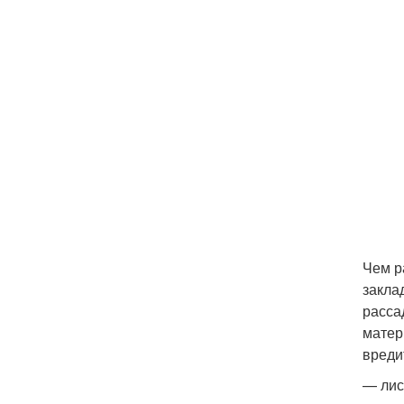
Чем р
закла
расса
матер
вреди
— лис