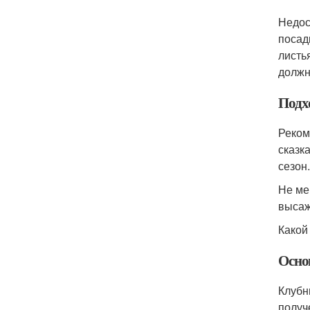
Недос
посад
листь
должн
Подх
Реком
сказк
сезон.
Не ме
высаж
Какой
Осно
Клубн
получ