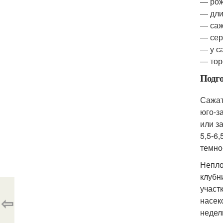
— рож
— дли
— саж
— сер
— у с
— тор
Подг
Сажат
юго-з
или з
5,5-6
темно
Непло
клубн
участ
⇦
насек
недел