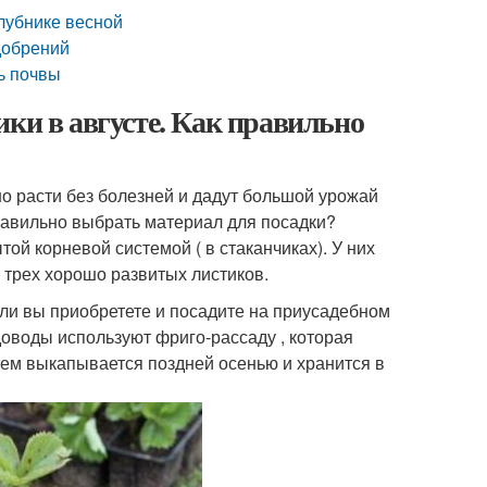
клубнике весной
добрений
ь почвы
ики в августе. Как правильно
шо расти без болезней и дадут большой урожай
правильно выбрать материал для посадки?
й корневой системой ( в стаканчиках). У них
 трех хорошо развитых листиков.
сли вы приобретете и посадите на приусадебном
доводы используют фриго-рассаду , которая
атем выкапывается поздней осенью и хранится в