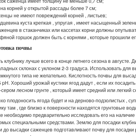
ок саженца имеет толщину не меньше 0,7 см;
на корней у открытой рассады более 7 см;
енцы не имеют повреждений корней , листьев;
дцевина куста крепкая , упругая , имеет насыщенный зелен
аженцев в стаканчиках или кассетах корни должны опутывать
фяной горшок должен быть с корнями , которые прошили ег
отовка почвы
ь клубнику лучше всего в конце летнего сезона в августе. 
ападных склонах с уклоном 2-3 градуса. Использовать для 
амкнутого типа не желательно. Кислотность почвы для выс
,5 pH. Хороший урожай кустики ягод дадут , если их посади
-сером лесном грунте , который имеет средний или легкий с
хо плодоносить ягода будет и на дерново-подзолистых , с
ику там , где близко к поверхности находятся грунтовые в
ке необходимо предварительно исследовать его на наличие 
омых специальными средствами. Землю для посадки клубник
и до высадки саженцев подготавливают почву для посадки 