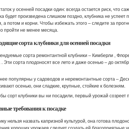
таток у осенней посадки один: всегда остается риск, что с
ка будет произведена слишком поздно, клубника не успеет п
я, а потом и корни. Чтобы избежать этого – следите за про
о пройти не менее месяца.
одящие сорта клубники для осенней посадки
ендуемые сорта ремонтантной клубники – Кимберли , Флорен
а . Эти сорта плодоносят все лето и даже осенью – до октяб
нее популярны у садоводов и неремонтантные сорта – Десна
ивают осенью, они сладкие, крупные, стойкие к болезням.
 бы сорт клубники вы ни посадили, первый урожай созреет 
вные требования к посадке
ику нельзя назвать капризной культурой, она готова плодо
ения хороших урожаев следует создать ей благоприятные у