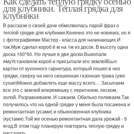
Как сделать теплую грядку осенью
для клубники. Теплая грядка для
клубники
В рассказе о своей даче обмолвилась парой фраз о
теплой грядке для клубники.Конечно это не новинка, но я
с фотографиями Мастер - класса для начинающих.И
так.Муж сделал короб 6 м на 1м из досок. В высоту одна
доска 150*50. Но лучше в две доски.Выкопали
ямуУстановили короб и присыпали его землейБыл
картон от кухонного гарнитура, который пошел в низ
грядки, сверху на него скошенная газонная трава (уже
сухая)Можно добавлять еще массу всего… Засыпаем
все это с землей вперемешку с перегноем, песком,
золой. Разравниваем. И сажаем. Обильно поливаем.Так
получилось что на одной грядке у меня была посажена и
ремонтантная (усами) и обыкновенная клубника
(кустами).Той же осенью ремонтантная дала урожай - 5
ягод.В этом году планирую повторить теплую грядку и
рассадить.