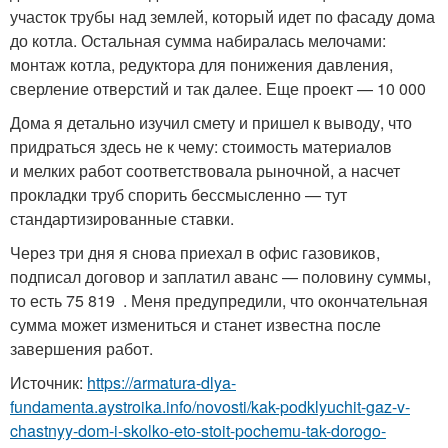
участок трубы над землей, который идет по фасаду дома
до котла. Остальная сумма набиралась мелочами:
монтаж котла, редуктора для понижения давления,
сверление отверстий и так далее. Еще проект — 10 000
Дома я детально изучил смету и пришел к выводу, что
придраться здесь не к чему: стоимость материалов
и мелких работ соответствовала рыночной, а насчет
прокладки труб спорить бессмысленно — тут
стандартизированные ставки.
Через три дня я снова приехал в офис газовиков,
подписал договор и заплатил аванс — половину суммы,
то есть 75 819 . Меня предупредили, что окончательная
сумма может измениться и станет известна после
завершения работ.
Источник:
https://armatura-dlya-
fundamenta.aystroika.info/novosti/kak-podklyuchit-gaz-v-
chastnyy-dom-i-skolko-eto-stoit-pochemu-tak-dorogo-