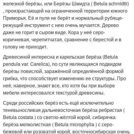
железной берёзы, или Берёзы Шмидта ( Betula schmidtii)
, произрастающей на ограниченной территории южного
Приморья. Её и пуля не берёт и нормальный рубяще-
режущий инструмент с нею очень мучается. Дерево
даже не горит в сыром виде. Кора у неё серо-
коричневая, черепитчатая, сравнение с берестой и в
голову не приходит.
Древесиной интересна и карельская берёза (Betula
pendula var. Carelica), по сути являющаяся подвидом
берёзы повислой, заражённой определённой формой
грибка, что способствует изменению ее структуры. Про
неё, наверное, знают все, кто хотя бы при выборе
мебели интересовался текстурой древесины.
Среди российских берёз есть ещё исключительно
теневыносливая дальневосточная берёза ребристая (
Betula costata ) со светло-жёлтой корой, сибирячка
берёза мелколистная ( Betula microphylla ) с серо-
бежевой или розоватой корой, восточносибирская очень