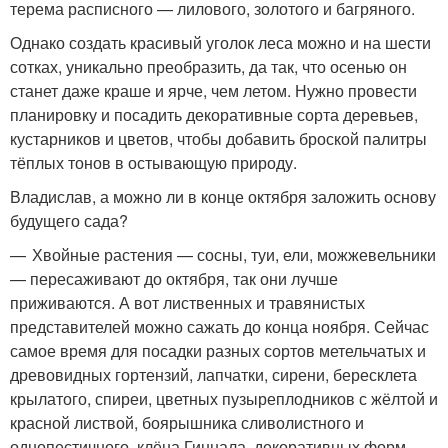
терема расписного — лилового, золотого и багряного.
Однако создать красивый уголок леса можно и на шести
сотках, уникально преобразить, да так, что осенью он
станет даже краше и ярче, чем летом. Нужно провести
планировку и посадить декоративные сорта деревьев,
кустарников и цветов, чтобы добавить броской палитры
тёплых тонов в остывающую природу.
Владислав, а можно ли в конце октября заложить основу
будущего сада?
— Хвойные растения — сосны, туи, ели, можжевельники
— пересаживают до октября, так они лучше
приживаются. А вот лиственных и травянистых
представителей можно сажать до конца ноября. Сейчас
самое время для посадки разных сортов метельчатых и
древовидных гортензий, лапчатки, сирени, бересклета
крылатого, спиреи, цветных пузыреплодников с жёлтой и
красной листвой, боярышника сливолистного и
однопестичного, клёна Гиннала, декоративных форм