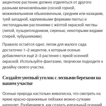
акцентное растение должно отделяться от другого
разными вечнозелёными (сосной горной,
можжевельником обыкновенным, средним или казацким,
туей западной, карликовыми формами пихты) и
листопадными растениями с жёлтой окраской листвы
(липой, пузыреплодником, сиренью, некоторыми видами
спирей, чубушниками).
Правило остаётся одно: летом для малого сада
достаточно 1–2 акцентов, к которым осенью
добавляются ещё 2–3 растения с яркой осенней
окраской. Используйте фантазию, творчески подходите к
дизайну своего участка.
Создайте уютный уголок с лесными березами на
вашем участке
Осенью природа настолько живописна, что смотреть на
яркие красно-оранжевые пейзажи можно сутками
напролет. Разбираемся, как создать идеальный осенний