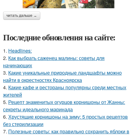
читать дальше →
Последние обновления на сайте:
1.
Headlines:
2.
Как выбрать саженец малины: советы для
начинающих
3.
Какие уникальные природные ландшафты можно
найти в окрестностях Красноярска
4.
Какие кафе и рестораны популярны среди местных
жителей
5.
Рецепт знаменитых огурцов корнишоны от Жанны:
секреты идеального маринада
6.
Хрустящие корнишоны на зиму: 5 простых рецептов
без стерилизации
7.
Полезные советы: как правильно сохранить яблоки в