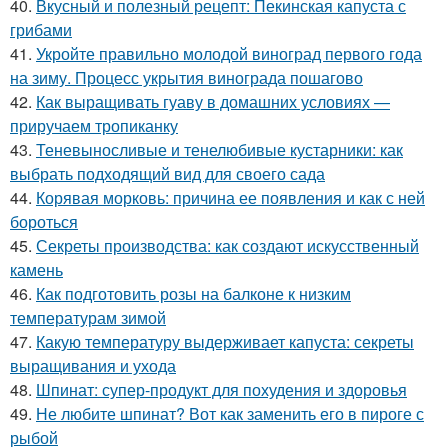
40.
Вкусный и полезный рецепт: Пекинская капуста с
грибами
41.
Укройте правильно молодой виноград первого года
на зиму. Процесс укрытия винограда пошагово
42.
Как выращивать гуаву в домашних условиях —
приручаем тропиканку
43.
Теневыносливые и тенелюбивые кустарники: как
выбрать подходящий вид для своего сада
44.
Корявая морковь: причина ее появления и как с ней
бороться
45.
Секреты производства: как создают искусственный
камень
46.
Как подготовить розы на балконе к низким
температурам зимой
47.
Какую температуру выдерживает капуста: секреты
выращивания и ухода
48.
Шпинат: супер-продукт для похудения и здоровья
49.
Не любите шпинат? Вот как заменить его в пироге с
рыбой