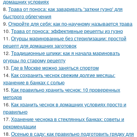
домашних условиях
8.
Трава от поноса: как заваривать 'заткни гузно' для
быстрого облегчения
9.
Откройте для себя: как по-научному называется трава
10.
Трава от поноса: эффективные рецепты из гузно
11.
Огурцы маринованные без стерилизации: простой
рецепт для домашних заготовок
12.
Традиционные шпики: как я начала мариновать
огурцы по старому рецепту
13.
Где в Москве можно заняться спортом
14.
Как сохранить чеснок свежим долгие месяцы:
хранение в банках с солью
15.
Как правильно хранить чеснок: 10 проверенных
методов
16.
Как хранить чеснок в домашних условиях просто и
правильно
17.
Хранение чеснока в стеклянных банках: советы и
рекомендации
18.
Осенью в саду: как правильно подготовить грядку для