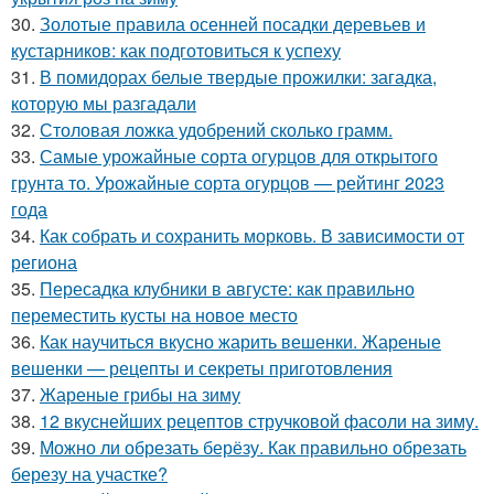
30.
Золотые правила осенней посадки деревьев и
кустарников: как подготовиться к успеху
31.
В помидорах белые твердые прожилки: загадка,
которую мы разгадали
32.
Столовая ложка удобрений сколько грамм.
33.
Самые урожайные сорта огурцов для открытого
грунта то. Урожайные сорта огурцов — рейтинг 2023
года
34.
Как собрать и сохранить морковь. В зависимости от
региона
35.
Пересадка клубники в августе: как правильно
переместить кусты на новое место
36.
Как научиться вкусно жарить вешенки. Жареные
вешенки — рецепты и секреты приготовления
37.
Жареные грибы на зиму
38.
12 вкуснейших рецептов стручковой фасоли на зиму.
39.
Можно ли обрезать берёзу. Как правильно обрезать
березу на участке?