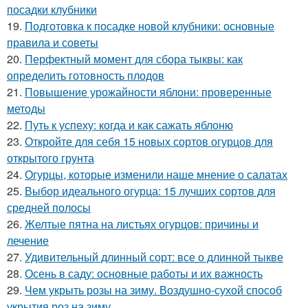
посадки клубники
19.
Подготовка к посадке новой клубники: основные
правила и советы
20.
Перфектный момент для сбора тыквы: как
определить готовность плодов
21.
Повышение урожайности яблони: проверенные
методы
22.
Путь к успеху: когда и как сажать яблоню
23.
Откройте для себя 15 новых сортов огурцов для
открытого грунта
24.
Огурцы, которые изменили наше мнение о салатах
25.
Выбор идеального огурца: 15 лучших сортов для
средней полосы
26.
Желтые пятна на листьях огурцов: причины и
лечение
27.
Удивительный длинный сорт: все о длинной тыкве
28.
Осень в саду: основные работы и их важность
29.
Чем укрыть розы на зиму. Воздушно-сухой способ
укрытия роз на зиму