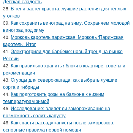
Детская сладость
38.
В тени растет красота: лучшие растения для тёплых
уголков
39.
Как сохранить виноград на зиму. Сохраняем молодой
виноград под зиму
40.
Морковь каротель парижская. Морковь 'Парижская
каротель'. Итог
41.
Электрогрили для барбекю: новый тренд на рынке
России
42.
Как правильно хранить яблоки в квартире: советы и
рекомендации
43.
Огурцы для северо-запада: как выбрать лучшие
сорта и гибриды
44.
Как подготовить розы на балконе к низким
температурам зимой
45.
Исследование: влияет ли замораживание на
возможность солить капусту
46.
Как спасти рассаду капусты после заморозков:
основные правила первой помощи