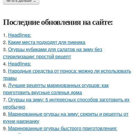
читать дальше →
Последние обновления на сайте:
1.
Headlines:
2.
Какие места подходят для пикника
3.
Огурцы кубиками для салатов на зиму без
стерилизации: простой рецепт
4.
Headlines:
5.
Народные средства от поноса: можно ли использовать
травы
6.
Лучшие рецепты маринованных огурцов: как
приготовить вкусные соленья дома
7.
Огурцы на зиму: 5 интересных способов заготовить их
необычно
8.
Маринованные огурцы на зиму: секреты и рецепты от
кухни наизнанку
9.
Маринованные огурцы быстрого приготовления: