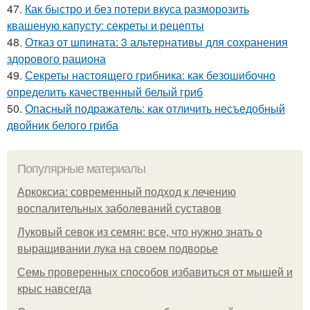
47.
Как быстро и без потери вкуса разморозить
квашеную капусту: секреты и рецепты
48.
Отказ от шпината: 3 альтернативы для сохранения
здорового рациона
49.
Секреты настоящего грибника: как безошибочно
определить качественный белый гриб
50.
Опасный подражатель: как отличить несъедобный
двойник белого гриба
Популярные материалы
Аркоксиа: современный подход к лечению
воспалительных заболеваний суставов
Луковый севок из семян: все, что нужно знать о
выращивании лука на своем подворье
Семь проверенных способов избавиться от мышей и
крыс навсегда