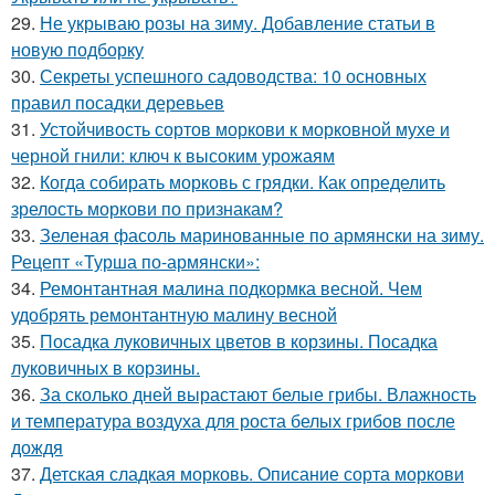
29.
Не укрываю розы на зиму. Добавление статьи в
новую подборку
30.
Секреты успешного садоводства: 10 основных
правил посадки деревьев
31.
Устойчивость сортов моркови к морковной мухе и
черной гнили: ключ к высоким урожаям
32.
Когда собирать морковь с грядки. Как определить
зрелость моркови по признакам?
33.
Зеленая фасоль маринованные по армянски на зиму.
Рецепт «Турша по-армянски»:
34.
Ремонтантная малина подкормка весной. Чем
удобрять ремонтантную малину весной
35.
Посадка луковичных цветов в корзины. Посадка
луковичных в корзины.
36.
За сколько дней вырастают белые грибы. Влажность
и температура воздуха для роста белых грибов после
дождя
37.
Детская сладкая морковь. Описание сорта моркови