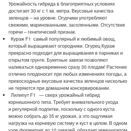
Урожайность гибрида в благоприятных условиях
достигает 30 кг с 1 кв. метра. Вкусовые качества
зеленцов – на уровне. Огурчики употребляют
свежими, маринованными, засоленными. Отсутствие
горечи – генетический признак.
Кураж F1 самый популярный и любимый овощ,
который выращивают огородники. Огурец Кураж
прекрасно подходит для выращивания в парниках и
открытом грунте. Букетные завязи позволяют
наливаться одновременно сразу 30 плодам! Растение
отлично плодоносит при любых изменениях погоды, а
превосходные вкусовые качества зеленцов нисколько
не теряются при домашнем консервировании.
Лилипут F1 — сверх урожайный гибрид
корнишонного типа. Требует внимательного ухода
и регулярной подпитки, поскольку с одного куста
можно собрать до 35 кг урожая, а это ощутимая
нагрузка на корневую систему и куст в целом. В одном
узле формирует до 10 завязей, обладает иммунитетом