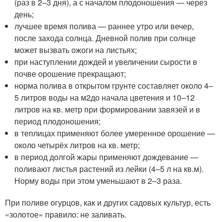
(раз в 2–3 дня), а с началом плодоношения — через
день;
лучшее время полива — раннее утро или вечер,
после захода солнца. Дневной полив при солнце
может вызвать ожоги на листьях;
при наступлении дождей и увеличении сырости в
почве орошение прекращают;
норма полива в открытом грунте составляет около 4–
5 литров воды на м
2
до начала цветения и 10–12
литров на кв. метр при формировании завязей и в
период плодоношения;
в теплицах применяют более умеренное орошение —
около четырёх литров на кв. метр;
в период долгой жары применяют дождевание —
поливают листья растений из лейки (4–5 л на кв.м).
Норму воды при этом уменьшают в 2–3 раза.
При поливе огурцов, как и других садовых культур, есть
«золотое» правило: не заливать.