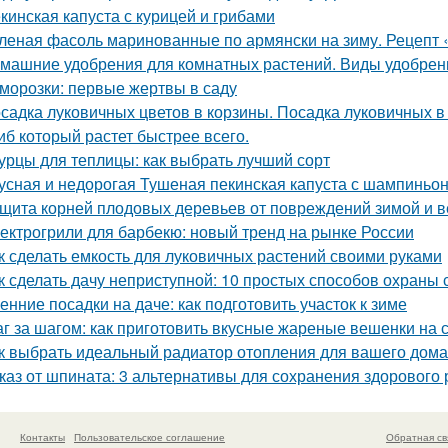
кинская капуста с курицей и грибами
леная фасоль маринованные по армянски на зиму. Рецепт 
машние удобрения для комнатных растений. Виды удобрен
морозки: первые жертвы в саду
садка луковичных цветов в корзины. Посадка луковичных в
иб который растет быстрее всего.
урцы для теплицы: как выбрать лучший сорт
усная и недорогая Тушеная пекинская капуста с шампиньо
щита корней плодовых деревьев от повреждений зимой и 
ектрогрили для барбекю: новый тренд на рынке России
к сделать емкость для луковичных растений своими руками
к сделать дачу неприступной: 10 простых способов охраны
енние посадки на даче: как подготовить участок к зиме
г за шагом: как приготовить вкусные жареные вешенки на 
к выбрать идеальный радиатор отопления для вашего дома
каз от шпината: 3 альтернативы для сохранения здорового
Контакты
Пользовательское соглашение
Обратная св