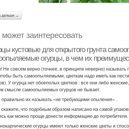
ь дальше →
 может заинтересовать
рцы кустовые для открытого грунта самоо
оопыляемые огурцы, в чем их преимущес
и! Не совсем верно (точнее, в принципе неверно) называт
чтобы быть самоопыляемыми, цветкам надо иметь как пестик,
ов). У огурца нет обоеполых цветков : все они либо женские
м смысле самоопыляемых огурцов не бывает.
 правильно их называть «не требующими опыления» .
 скажите, что подобным образом написано на самой упаковк
ясь как можно проще донести информацию до потребителя.
нокарпические огурцы имеют только женские цветы и спосо