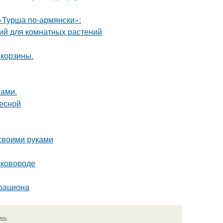
«Турша по-армянски»:
ий для комнатных растений
 корзины.
нами.
весной
 своими руками
сковороде
 рациона
язь