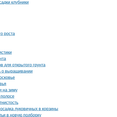
садки клубники
го роста
истики
нта
в для открытого грунта
ть о выращивании
осковье
вья
и на зиму
 полосе
тнистость
Посадка луковичных в корзины
тьи в новую подборку