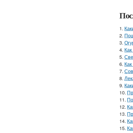
Пос
1.
Как
2.
Пош
3.
Огу
4.
Как
5.
Све
6.
Как
7.
Сов
8.
Лек
9.
Как
10.
Пр
11.
По
12.
Ка
13.
Пр
14.
Ка
15.
Ка