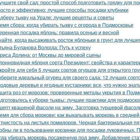
учшите свой сад: простой способ подготовить грядку для по
осто и эффективно: лучшие способы посадки клубники
дберу тыкву на Урале: лучшие рецепты и советы
емя сбора: когда убирать тыкву с огорода в Подмосковье
еренная посадка яблонь: правила осенью и весной
найте, когда высаживать росток яблоньки в грунт для лучше
тьяна Буланова Вологда: Путь к успеху
риса Долина: от Москвы до мировой сцены
лонновидная яблоня сорта Президент: свойства и характер
кройте для себя 5 лучших сортов огурцов для открытого гру
берите идеальный огурец для своего сада: 12 лучших сорто
одовые деревья и ягодные кустарники: все, что нужно зна
щита роз от морозов: проверенные методы укрытия в Подм
дготовьтесь к уборке тыквы: лучшие практики для подмоско
цепт квашеной фасоли на зиму. Заготовка туршевой фасол
емя для сбора моркови: как выкапывать морковь в средней
тнистость на листьях помидоров. Черная бактериальная пя
обны ли в пользовании корзинки для посадки луковичных. 
гда убирать морковь посаженную под зиму. Добавление ста