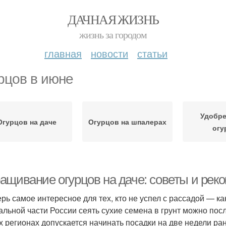
ДАЧНАЯ ЖИЗНЬ
жизнь за городом
главная
новости
статьи
рцов в июне
Удобре
Огурцов на даче
Огурцов на шпалерах
огу
ащивание огурцов на даче: советы и рек
ерь самое интересное для тех, кто не успел с рассадой — ка
альной части России сеять сухие семена в грунт можно пос
 регионах допускается начинать посадки на две недели ра