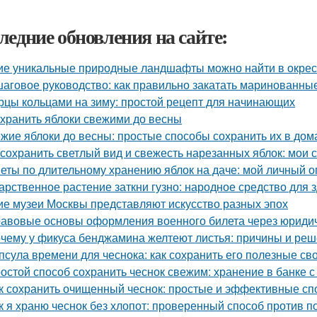
ледние обновления на сайте:
ие уникальные природные ландшафты можно найти в окрес
аговое руководство: как правильно закатать маринованные
рцы кольцами на зиму: простой рецепт для начинающих
 хранить яблоки свежими до весны
жие яблоки до весны: простые способы сохранить их в до
 сохранить светлый вид и свежесть нарезанных яблок: мои 
еты по длительному хранению яблок на даче: мой личный 
арственное растение заткни гузно: народное средство для 
ие музеи Москвы представляют искусство разных эпох
авовые основы оформления военного билета через юриди
чему у фикуса бенджамина желтеют листья: причины и ре
псула времени для чеснока: как сохранить его полезные св
остой способ сохранить чеснок свежим: хранение в банке с
к сохранить очищенный чеснок: простые и эффективные с
к я храню чеснок без хлопот: проверенный способ против п