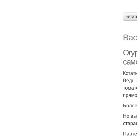
читат
Вас
Огу
сам
Кстат
Ведь 
томат
прямо
Более
Но вы
стара
Парте