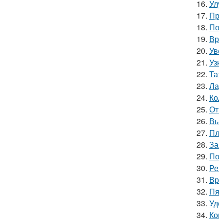
16.
Ул
17.
Пр
18.
По
19.
Вр
20.
Ув
21.
Уз
22.
Та
23.
Ла
24.
Ко
25.
От
26.
Вы
27.
Пл
28.
За
29.
По
30.
Ре
31.
Вр
32.
Пя
33.
Уд
34.
Ко