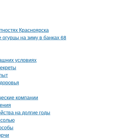
тностях Красноярска
 огурцы на зиму в банках 68
машних условиях
секреты
опыт
здоровья
ческие компании
шения
ойства на долгие годы
 солью
пособы
орчи