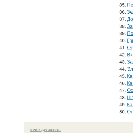
35.
Пе
36.
Зе
37.
До
38.
За
39.
По
40.
Гр
41.
Ог
42.
Вк
43.
За
44.
Эл
45.
Ка
46.
Ка
47.
Ос
48.
Ша
49.
Ка
50.
От
© 2026 Дачная жизнь