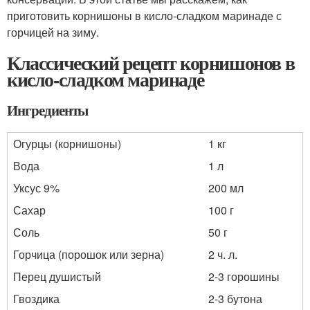
приготовить корнишоны в кисло-сладком маринаде с
горчицей на зиму.
Классический рецепт корнишонов в
кисло-сладком маринаде
Ингредиенты
Огурцы (корнишоны)
1 кг
Вода
1 л
Уксус 9%
200 мл
Сахар
100 г
Соль
50 г
Горчица (порошок или зерна)
2 ч. л.
Перец душистый
2-3 горошины
Гвоздика
2-3 бутона