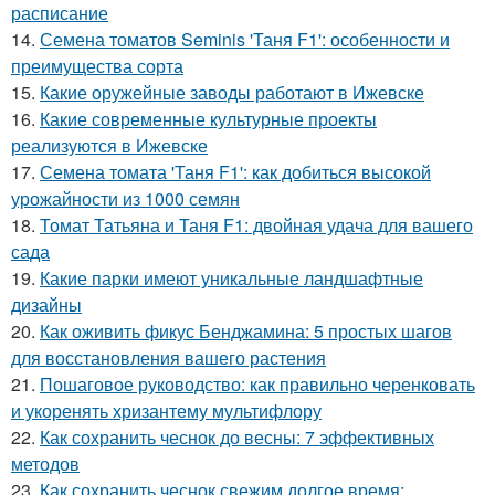
расписание
14.
Семена томатов Seminis 'Таня F1': особенности и
преимущества сорта
15.
Какие оружейные заводы работают в Ижевске
16.
Какие современные культурные проекты
реализуются в Ижевске
17.
Семена томата 'Таня F1': как добиться высокой
урожайности из 1000 семян
18.
Томат Татьяна и Таня F1: двойная удача для вашего
сада
19.
Какие парки имеют уникальные ландшафтные
дизайны
20.
Как оживить фикус Бенджамина: 5 простых шагов
для восстановления вашего растения
21.
Пошаговое руководство: как правильно черенковать
и укоренять хризантему мультифлору
22.
Как сохранить чеснок до весны: 7 эффективных
методов
23.
Как сохранить чеснок свежим долгое время: