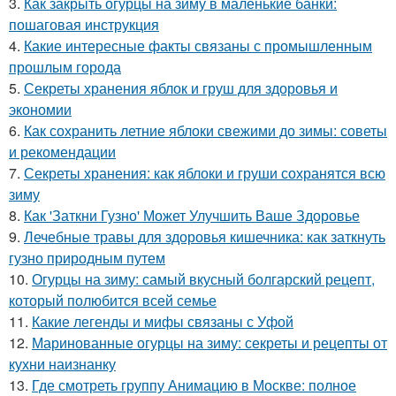
3.
Как закрыть огурцы на зиму в маленькие банки:
пошаговая инструкция
4.
Какие интересные факты связаны с промышленным
прошлым города
5.
Секреты хранения яблок и груш для здоровья и
экономии
6.
Как сохранить летние яблоки свежими до зимы: советы
и рекомендации
7.
Секреты хранения: как яблоки и груши сохранятся всю
зиму
8.
Как 'Заткни Гузно' Может Улучшить Ваше Здоровье
9.
Лечебные травы для здоровья кишечника: как заткнуть
гузно природным путем
10.
Огурцы на зиму: самый вкусный болгарский рецепт,
который полюбится всей семье
11.
Какие легенды и мифы связаны с Уфой
12.
Маринованные огурцы на зиму: секреты и рецепты от
кухни наизнанку
13.
Где смотреть группу Анимацию в Москве: полное