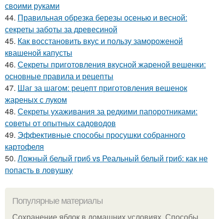
своими руками
44.
Правильная обрезка березы осенью и весной:
секреты заботы за древесиной
45.
Как восстановить вкус и пользу замороженой
квашеной капусты
46.
Секреты приготовления вкусной жареной вешенки:
основные правила и рецепты
47.
Шаг за шагом: рецепт приготовления вешенок
жареных с луком
48.
Секреты ухаживания за редкими папоротниками:
советы от опытных садоводов
49.
Эффективные способы просушки собранного
картофеля
50.
Ложный белый гриб vs Реальный белый гриб: как не
попасть в ловушку
Популярные материалы
Сохранение яблок в домашних условиях. Способы