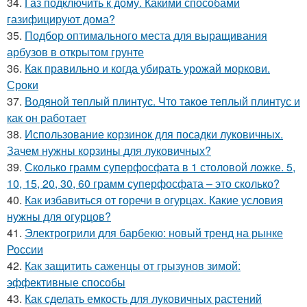
34.
Газ подключить к дому. Какими способами
газифицируют дома?
35.
Подбор оптимального места для выращивания
арбузов в открытом грунте
36.
Как правильно и когда убирать урожай моркови.
Сроки
37.
Водяной теплый плинтус. Что такое теплый плинтус и
как он работает
38.
Использование корзинок для посадки луковичных.
Зачем нужны корзины для луковичных?
39.
Сколько грамм суперфосфата в 1 столовой ложке. 5,
10, 15, 20, 30, 60 грамм суперфосфата – это сколько?
40.
Как избавиться от горечи в огурцах. Какие условия
нужны для огурцов?
41.
Электрогрили для барбекю: новый тренд на рынке
России
42.
Как защитить саженцы от грызунов зимой:
эффективные способы
43.
Как сделать емкость для луковичных растений