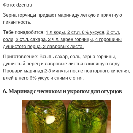
Фото: dzen.ru
Зерна горчицы придают маринаду легкую и приятную
пикантность.
Тебе понадобится:
1 л воды, 2 ст.л. 6% уксуса, 2 ст.л.
соли, 2 ст.л. сахара, 2 ч.л. зерен горчицы, 4 горошины
душистого перца, 2 лавровых листа.
Приготовление: Всыпь сахар, соль, зерна горчицы,
душистый перец и лавровые листья в кипящую воду.
Провари маринад 2-3 минуты после повторного кипения,
влей в него 6% уксус и сними с огня.
6. Маринад с чесноком и укропом для огурцов