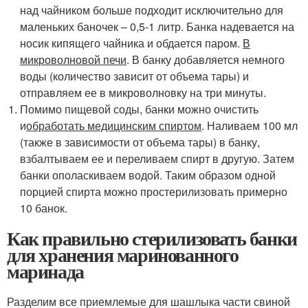
над чайником больше подходит исключительно для
маленьких баночек – 0,5-1 литр. Банка надевается на
носик кипящего чайника и обдается паром.
В
микроволновой печи
. В банку добавляется немного
воды (количество зависит от объема тары) и
отправляем ее в микроволновку на три минуты.
Помимо пищевой соды, банки можно очистить
и
обработать медицинским спиртом
. Наливаем 100 мл
(также в зависимости от объема тары) в банку,
взбалтываем ее и переливаем спирт в другую. Затем
банки ополаскиваем водой. Таким образом одной
порцией спирта можно простерилизовать примерно
10 банок.
Как правильно стерилизовать банки
для хранения маринованного
маринада
Разделим все приемлемые для шашлыка части свиной