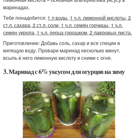
маринадах.
Тебе понадобится:
1 л воды, 1 ч.л. лимонной кислоты, 2
ст.л. сахара, 2 ст.л. соли, 1 ч.л. семян горчицы, 1 ч.л.
семян укропа, 1 ч.л. перца горошком, 2 лавровых листа.
Приготовление: Добавь соль, сахар и все специи в
кипящую воду. Провари маринад несколько минут,
всыпь в него лимонную кислоту и сними с огня.
3. Маринад с 6% уксусом для огурцов на зиму