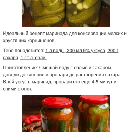
Идеальный рецепт маринада для консервации мелких и
хрустящих корнишонов.
Тебе понадобится:
1 л воды, 200 мл 9% уксуса, 200 г
сахара, 1 ст.л. соли.
Приготовление: Смешай воду с солью и сахаром,
доведи до кипения и провари до растворения сахара.
Влей уксус в маринад, провари его еще 4-5 минут и
сними с огня.