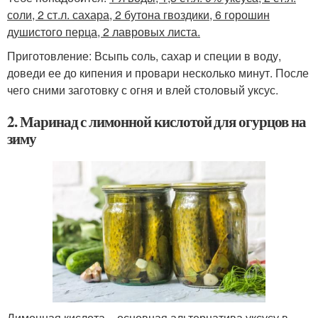
соли, 2 ст.л. сахара, 2 бутона гвоздики, 6 горошин
душистого перца, 2 лавровых листа.
Приготовление: Всыпь соль, сахар и специи в воду,
доведи ее до кипения и провари несколько минут. После
чего сними заготовку с огня и влей столовый уксус.
2. Маринад с лимонной кислотой для огурцов на
зиму
Лимонная кислота – основная альтернатива уксусу в