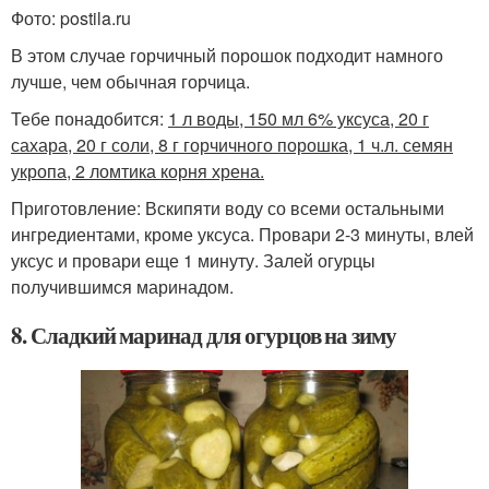
Фото: postila.ru
В этом случае горчичный порошок подходит намного
лучше, чем обычная горчица.
Тебе понадобится:
1 л воды, 150 мл 6% уксуса, 20 г
сахара, 20 г соли, 8 г горчичного порошка, 1 ч.л. семян
укропа, 2 ломтика корня хрена.
Приготовление: Вскипяти воду со всеми остальными
ингредиентами, кроме уксуса. Провари 2-3 минуты, влей
уксус и провари еще 1 минуту. Залей огурцы
получившимся маринадом.
8. Сладкий маринад для огурцов на зиму