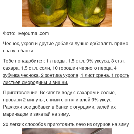
Фото: livejournal.com
Чеснок, укроп и другие добавки лучше добавлять прямо
сразу в банки.
Тебе понадобится:
1 л воды, 1,5 ст.л. 9% уксуса, 3 ст.л.
сахара, 1,5 ст.л. соли, 10 горошин черного перца, 4
зубчика чеснока, 2 зонтика укропа, 1 лист хрена, 1 горсть
листьев смородины и вишни.
Приготовление: Вскипяти воду с сахаром и солью,
провари 2 минуты, сними с огня и влей 9% уксус.
Разложи все добавки в банки с огурцами, залей их
маринадом и закатай на зиму.
20 легких способов приготовить лечо из огурцов на зиму