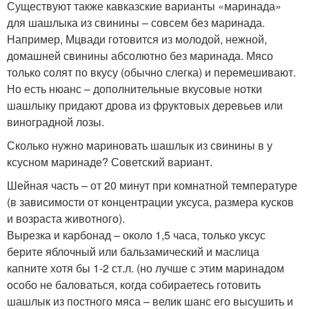
Существуют также кавказские варианты «маринада»
для шашлыка из свинины – совсем без маринада.
Например, Мцвади готовится из молодой, нежной,
домашней свинины абсолютно без маринада. Мясо
только солят по вкусу (обычно слегка) и перемешивают.
Но есть нюанс – дополнительные вкусовые нотки
шашлыку придают дрова из фруктовых деревьев или
виноградной лозы.
Сколько нужно мариновать шашлык из свинины в у
ксусном маринаде? Советский вариант.
Шейная часть – от 20 минут при комнатной температуре
(в зависимости от концентрации уксуса, размера кусков
и возраста животного).
Вырезка и карбонад – около 1,5 часа, только уксус
берите яблочный или бальзамический и маслица
капните хотя бы 1-2 ст.л. (но лучше с этим маринадом
особо не баловаться, когда собираетесь готовить
шашлык из постного мяса – велик шанс его высушить и