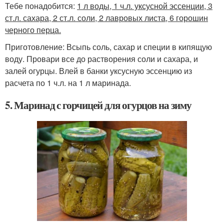
Тебе понадобится:
1 л воды, 1 ч.л. уксусной эссенции, 3
ст.л. сахара, 2 ст.л. соли, 2 лавровых листа, 6 горошин
черного перца.
Приготовление: Всыпь соль, сахар и специи в кипящую
воду. Провари все до растворения соли и сахара, и
залей огурцы. Влей в банки уксусную эссенцию из
расчета по 1 ч.л. на 1 л маринада.
5. Маринад с горчицей для огурцов на зиму