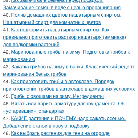
Замачивание семян в воде с целью проращивания
40.
Полив домашних цветов нашатырным спиртом.
Нашатырный спирт для комнатных цветов
41.
Как подкормить нашатырным спиртом. Как
правильно приготовить раствор нашатыря (аммиака)
для подкормки растений
42.
Маринованные грибы на зиму. Подготовка грибов к
маринованию
43.
Закатка грибов на зиму в банки. Классический рецепт
маринования белых грибов
44.
Как приготовить грибы в автоклаве. Порядок
приготовления грибов в автоклаве в домашних условиях
45.
Грибы с овощами на зиму. Ингредиенты
46.
Вязать или варить арматуру для фундамента. Об
«устаревших» стандартах
47.
КАКИЕ растения и ПОЧЕМУ надо сажать осенью..
Добавление статьи в новую подборку
48.
Как выбрать растения для тени на огороде