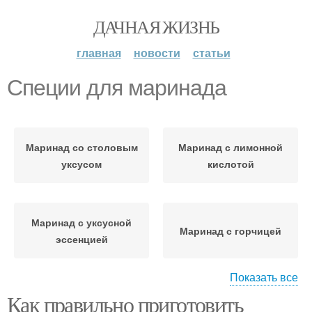
ДАЧНАЯ ЖИЗНЬ
главная
новости
статьи
Специи для маринада
Маринад со столовым
Маринад с лимонной
уксусом
кислотой
Маринад с уксусной
Маринад с горчицей
эссенцией
Показать все
Как правильно приготовить
Маринад с горчичным
Маринад с чесноком