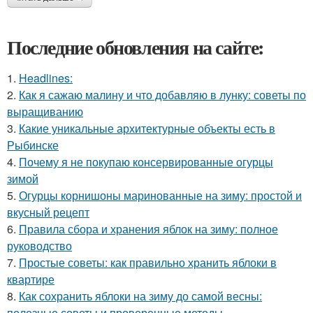
Последние обновления на сайте:
1.
Headlines:
2.
Как я сажаю малину и что добавляю в лунку: советы по
выращиванию
3.
Какие уникальные архитектурные объекты есть в
Рыбинске
4.
Почему я не покупаю консервированные огурцы
зимой
5.
Огурцы корнишоны маринованные на зиму: простой и
вкусный рецепт
6.
Правила сбора и хранения яблок на зиму: полное
руководство
7.
Простые советы: как правильно хранить яблоки в
квартире
8.
Как сохранить яблоки на зиму до самой весны:
полезные советы и проверенные методы