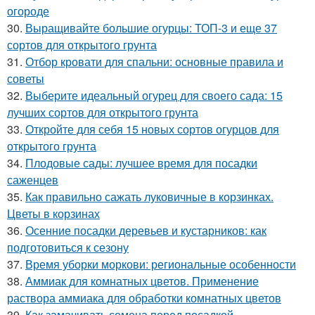
огороде
30.
Выращивайте большие огурцы: ТОП-3 и еще 37
сортов для открытого грунта
31.
Отбор кровати для спальни: основные правила и
советы
32.
Выберите идеальный огурец для своего сада: 15
лучших сортов для открытого грунта
33.
Откройте для себя 15 новых сортов огурцов для
открытого грунта
34.
Плодовые сады: лучшее время для посадки
саженцев
35.
Как правильно сажать луковичные в корзинках.
Цветы в корзинах
36.
Осенние посадки деревьев и кустарников: как
подготовиться к сезону
37.
Время уборки моркови: региональные особенности
38.
Аммиак для комнатных цветов. Применение
раствора аммиака для обработки комнатных цветов
39.
Как замачивать семена перед посадкой.