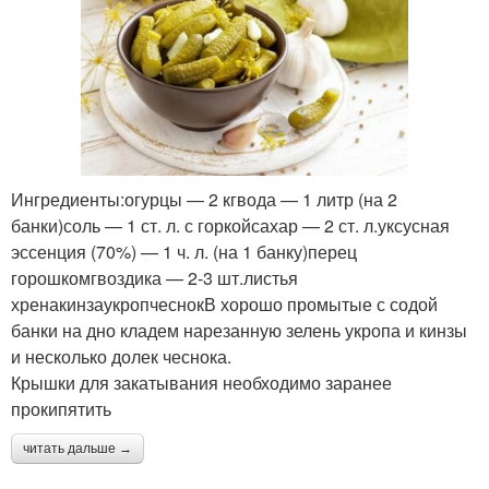
Ингредиенты:огурцы — 2 кгвода — 1 литр (на 2
банки)соль — 1 ст. л. с горкойсахар — 2 ст. л.уксусная
эссенция (70%) — 1 ч. л. (на 1 банку)перец
горошкомгвоздика — 2-3 шт.листья
хренакинзаукропчеснокВ хорошо промытые с содой
банки на дно кладем нарезанную зелень укропа и кинзы
и несколько долек чеснока.
Крышки для закатывания необходимо заранее
прокипятить
читать дальше →