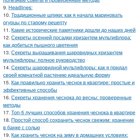
9.
Headlines:
10.
Традиционные шпики: как я начала мариновать
огурцы по старому рецепту
11.
Какие исторические памятники дошли до наших дней
12.
Секреты осенней посадки хризантем мультифлора:
как добиться пышного цветения
13.
Секреты выращивания шаровидных хризантем
мультифлоры: полное руководство
14.
Секреты шаровидной мультифлоры: как я придал
своей комнатной растению идеальную форму
15.
Как правильно хранить чеснок в квартире: простые и
эффективные способы
16.
Секреты хранения чеснока до весны: проверенные
методы
17.
Топ-5 лучших способов хранения чеснока в квартире
18.
Простой способ сохранить чеснок свежим: хранение
в банке с солью
19.
Как хранить чеснок на зиму в домашних условиях: