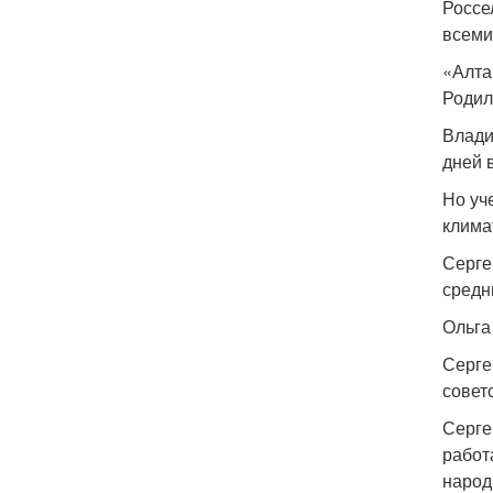
Россе
всеми
«Алта
Родил
Влади
дней 
Но уч
клима
Серге
средн
Ольга
Серге
совет
Серге
работ
народ