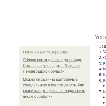
Усп
Сод
У
Популярные материалы
С
Яблони сорта для северо запада.
К
Самые сладкие сорта яблок для
К
Ленинградской области
К
Можно ли хранить картофель в
К
холодилькике и как это делать. Как
хранить картофель в холодильнике
К
после обработки