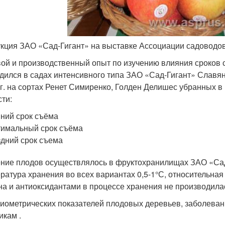
кция ЗАО «Сад-Гигант» на выставке Ассоциации садоводо
ой и производственный опыт по изучению влияния сроков 
дился в садах интенсивного типа ЗАО «Сад-Гигант» Славян
гг. на сортах Ренет Симиренко, Голден Делишес убранных в
сти:
ний срок съёма
имальный срок съёма
дний срок съема
ние плодов осуществлялось в фруктохранилищах ЗАО «Сад
ратура хранения во всех вариантах 0,5-1°С, относительна
на и антиоксидантами в процессе хранения не производила
биометрических показателей плодовых деревьев, заболеван
икам .