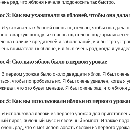
чень рад, что яблоня начала плодоносить так быстро.
ос 3: Как вы ухаживали за яблоней, чтобы она дал
: Я ухаживал за яблоней очень тщательно, чтобы она дала 
нно в жаркую погоду, и я очень тщательно подкармливал е
ею на наличие вредителей и заболеваний, и я быстро устр
чень внимателен к яблоне, и я был очень рад, когда я увидел
ос 4: Сколько яблок было в первом урожае
: В первом урожае было около двадцати яблок. Я был очень р
ться, чтобы попробовать их. Я был очень удивлен, когда я у
 ожидал, что это будет меньше. Я был очень рад, что яблоня
ос 5: Как вы использовали яблоки из первого урожа
: Я использовал яблоки из первого урожая для приготовлен
ный пирог, яблочный мусс и яблочный компот. Я также пода
 очень рад, что я мог использовать яблоки из первого урожа