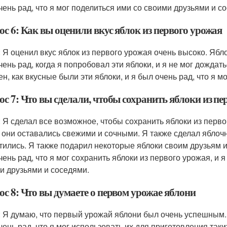
чень рад, что я мог поделиться ими со своими друзьями и с
с 6: Как вы оценили вкус яблок из первого урожая
: Я оценил вкус яблок из первого урожая очень высоко. Яб
чень рад, когда я попробовал эти яблоки, и я не мог дождат
ен, как вкусные были эти яблоки, и я был очень рад, что я м
с 7: Что вы сделали, чтобы сохранить яблоки из пе
: Я сделал все возможное, чтобы сохранить яблоки из перво
 они оставались свежими и сочными. Я также сделал яблочн
тились. Я также подарил некоторые яблоки своим друзьям и
чень рад, что я мог сохранить яблоки из первого урожая, и я
и друзьями и соседями.
с 8: Что вы думаете о первом урожае яблони
: Я думаю, что первый урожай яблони был очень успешным. Я
чень рад, что я мог использовать их для приготовления таки