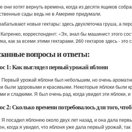
е они хотят вернуть времена, когда из десяти ящиков собр
твенные сады ведь не в Америке придумали.
рабатывают новые гектары: здесь двухлеточка груша, а пер
 Катренко, корреспондент: «Эх, знал бы машинист этого сос
ика, как за всеми этими гектарами. 260 гектаров здесь - э
занные вопросы и ответы:
ос 1: Как выглядел первый урожай яблони
: Первый урожай яблони был небольшим, но очень ароматн
ни были здоровыми и красивыми. Некоторые яблоки были кр
ми и сладкими. Я был очень рад, когда увидел эти яблоки, и
ос 2: Сколько времени потребовалось для того, что
: Я посадил яблонею около двух лет назад, и она дала перв
ен, когда я увидел, что яблоня уже дала первый урожай, так