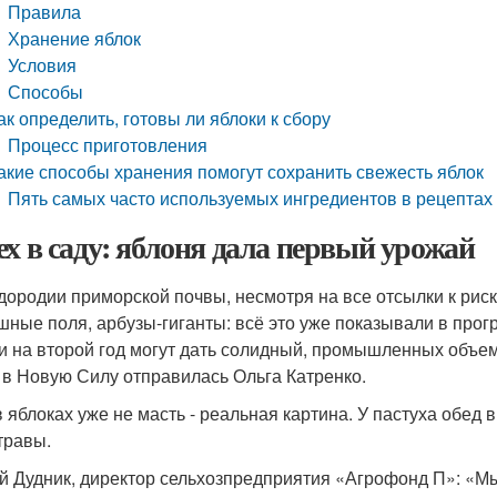
Правила
Хранение яблок
Условия
Способы
ак определить, готовы ли яблоки к сбору
Процесс приготовления
акие способы хранения помогут сохранить свежесть яблок
Пять самых часто используемых ингредиентов в рецептах и
ех в саду: яблоня дала первый урожай
дородии приморской почвы, несмотря на все отсылки к рис
шные поля, арбузы-гиганты: всё это уже показывали в прог
и на второй год могут дать солидный, промышленных объем
 в Новую Силу отправилась Ольга Катренко.
в яблоках уже не масть - реальная картина. У пастуха обед 
травы.
й Дудник, директор сельхозпредприятия «Агрофонд П»: «М