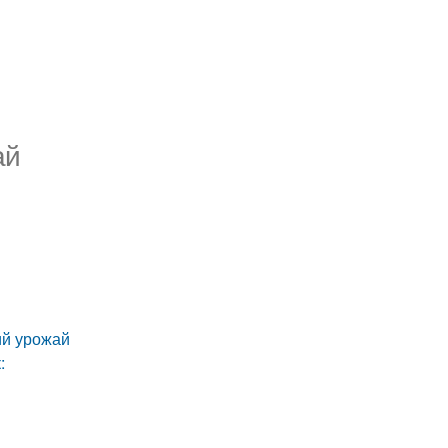
ай
ий урожай
:
м