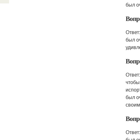
был о
Вопро
Ответ
был о
удивл
Вопро
Ответ
чтобы
испор
был о
своим
Вопро
Ответ
был о