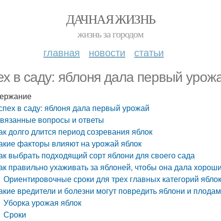
ДАЧНАЯ ЖИЗНЬ
жизнь за городом
главная
новости
статьи
ех в саду: яблоня дала первый урож
ержание
спех в саду: яблоня дала первый урожай
вязанные вопросы и ответы
ак долго длится период созревания яблок
акие факторы влияют на урожай яблок
ак выбрать подходящий сорт яблони для своего сада
ак правильно ухаживать за яблоней, чтобы она дала хорош
Ориентировочные сроки для трех главных категорий яблок
акие вредители и болезни могут повредить яблони и плода
Уборка урожая яблок
Сроки