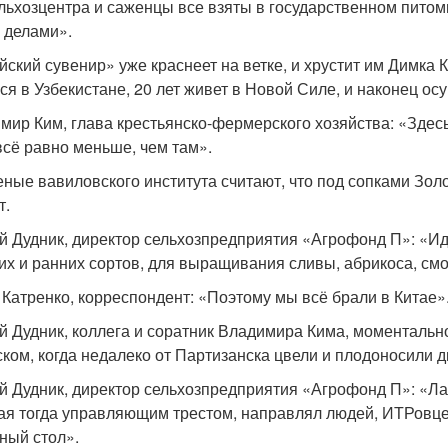
льхозцентра и саженцы все взяты в государственном питом
 делами».
йский сувенир» уже краснеет на ветке, и хрустит им Димка
ся в Узбекистане, 20 лет живет в Новой Силе, и наконец ос
мир Ким, глава крестьянско-фермерского хозяйства: «Здесь
всё равно меньше, чем там».
еные вавиловского института считают, что под сопками Зо
т.
й Дудник, директор сельхозпредприятия «Агрофонд П»: «И
их и ранних сортов, для выращивания сливы, абрикоса, см
 Катренко, корреспондент: «Поэтому мы всё брали в Китае»
й Дудник, коллега и соратник Владимира Кима, моментальн
ском, когда недалеко от Партизанска цвели и плодоносили д
й Дудник, директор сельхозпредприятия «Агрофонд П»: «Ла
ая тогда управляющим трестом, направлял людей, ИТРовц
ный стол».