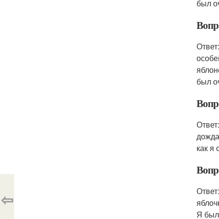
был о
Вопр
Ответ
особе
яблон
был о
Вопр
Ответ
дожда
как я
Вопр
Ответ
⇦
яблоч
Я был