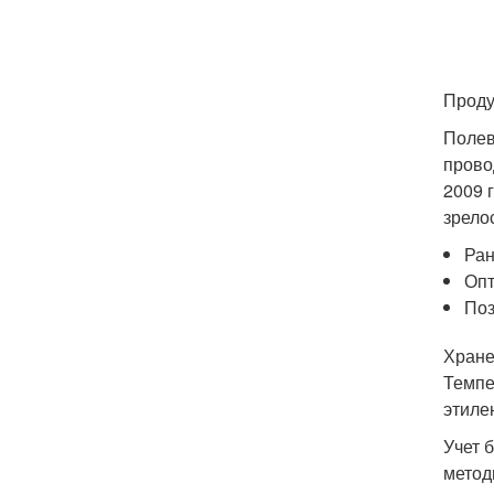
Проду
Полев
прово
2009 
зрело
Ран
Опт
Поз
Хране
Темпе
этиле
Учет 
метод