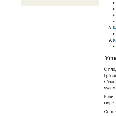
К
К
Усп
О пло
Гречи
яблон
чудом
Кони 
море 
Серге