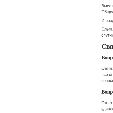
Вмест
Общес
И раз
Ольга
спутн
Свя
Вопр
Ответ
все о
сочны
Вопр
Ответ
удивл