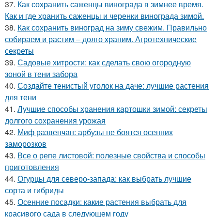
37.
Как сохранить саженцы винограда в зимнее время.
Как и где хранить саженцы и черенки винограда зимой.
38.
Как сохранить виноград на зиму свежим. Правильно
собираем и растим – долго храним. Агротехнические
секреты
39.
Садовые хитрости: как сделать свою огородную
зоной в тени забора
40.
Создайте тенистый уголок на даче: лучшие растения
для тени
41.
Лучшие способы хранения картошки зимой: секреты
долгого сохранения урожая
42.
Миф развенчан: арбузы не боятся осенних
заморозков
43.
Все о репе листовой: полезные свойства и способы
приготовления
44.
Огурцы для северо-запада: как выбрать лучшие
сорта и гибриды
45.
Осенние посадки: какие растения выбрать для
красивого сада в следующем году