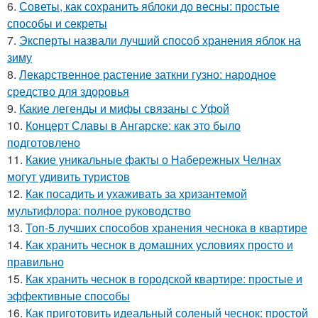
6.
Советы, как сохранить яблоки до весны: простые
способы и секреты
7.
Эксперты назвали лучший способ хранения яблок на
зиму
8.
Лекарственное растение заткни гузно: народное
средство для здоровья
9.
Какие легенды и мифы связаны с Уфой
10.
Концерт Славы в Ангарске: как это было
подготовлено
11.
Какие уникальные факты о Набережных Челнах
могут удивить туристов
12.
Как посадить и ухаживать за хризантемой
мультифлора: полное руководство
13.
Топ-5 лучших способов хранения чеснока в квартире
14.
Как хранить чеснок в домашних условиях просто и
правильно
15.
Как хранить чеснок в городской квартире: простые и
эффективные способы
16.
Как приготовить идеальный соленый чеснок: простой