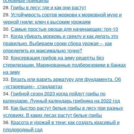
основные принципы
28.
Грибы в лесу: где и как они растут
29.
Устойчивость сортов моркови к морковной мухе и
черной гнили: ключ к высоким урожаям
30.
Самые простые овощи для начинающих: топ-10
31.
Когда убирать морковь и свеклу и как делать это
правильно. Выбираем сроки сбора урожая –, как
определить их максимально точно?
32.
Консервация грибов на зиму рецепты без
стерилизации. Маринованные подберезовики в банках
на зиму
33.
Вязать или варить арматуру для фундамента. Об
«устаревших» стандартах
34.
Грибной сезон 2023 когда пойдут грибы по
календарю. Лунный календарь грибника на 2022 год
35.
Как быстро растут белые грибы в лесу при разных
условиях. В каких лесах растут белые грибы
36.
Красота и урожай в тени: как создать красивый и
плодородный сад