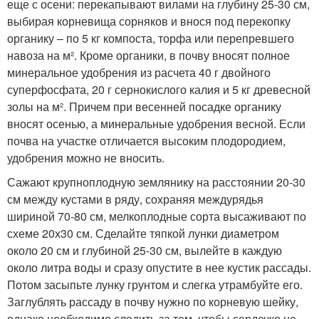
еще с осени: перекапывают вилами на глубину 25-30 см,
выбирая корневища сорняков и внося под перекопку
органику – по 5 кг компоста, торфа или перепревшего
навоза на м². Кроме органики, в почву вносят полное
минеральное удобрения из расчета 40 г двойного
суперфосфата, 20 г сернокислого калия и 5 кг древесной
золы на м². Причем при весенней посадке органику
вносят осенью, а минеральные удобрения весной. Если
почва на участке отличается высоким плодородием,
удобрения можно не вносить.
Сажают крупноплодную землянику на расстоянии 20-30
см между кустами в ряду, сохраняя междурядья
шириной 70-80 см, мелкоплодные сорта высаживают по
схеме 20х30 см. Сделайте тяпкой лунки диаметром
около 20 см и глубиной 25-30 см, вылейте в каждую
около литра воды и сразу опустите в нее кустик рассады.
Потом засыпьте лунку грунтом и слегка утрамбуйте его.
Заглублять рассаду в почву нужно по корневую шейку,
однако необходимо следить за тем, чтобы сердечко не