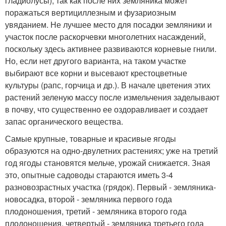
гладиолусы), так как после них земляника может
поражаться вертициллезным и фузариозным
увяданием. Не лучшее место для посадки земляники и
участок после раскорчевки многолетних насаждений,
поскольку здесь активнее развиваются корневые гнили.
Но, если нет другого варианта, на таком участке
выбирают все корни и высевают крестоцветные
культуры (рапс, горчица и др.). В начале цветения этих
растений зеленую массу после измельчения заделывают
в почву, что существенно ее оздоравливает и создает
запас органического вещества.
Самые крупные, товарные и красивые ягоды
образуются на одно-двулетних растениях; уже на третий
год ягоды становятся мельче, урожай снижается. Зная
это, опытные садоводы стараются иметь 3-4
разновозрастных участка (грядок). Первый - земляника-
новосадка, второй - земляника первого года
плодоношения, третий - земляника второго года
плодоношения, четвертый - земляника третьего года