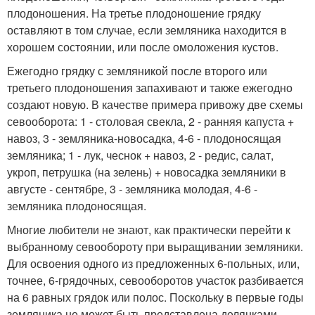
плодоношения. На третье плодоношение грядку
оставляют в том случае, если земляника находится в
хорошем состоянии, или после омоложения кустов.
Ежегодно грядку с земляникой после второго или
третьего плодоношения запахивают и также ежегодно
создают новую. В качестве примера привожу две схемы
севооборота: 1 - столовая свекла, 2 - ранняя капуста +
навоз, 3 - земляника-новосадка, 4-6 - плодоносящая
земляника; 1 - лук, чеснок + навоз, 2 - редис, салат,
укроп, петрушка (на зелень) + новосадка земляники в
августе - сентябре, 3 - земляника молодая, 4-6 -
земляника плодоносящая.
Многие любители не знают, как практически перейти к
выбранному севообороту при выращивании земляники.
Для освоения одного из предложенных 6-польных, или,
точнее, 6-грядочных, севооборотов участок разбивается
на 6 равных грядок или полос. Поскольку в первые годы
земляника не может быть представлена делянками