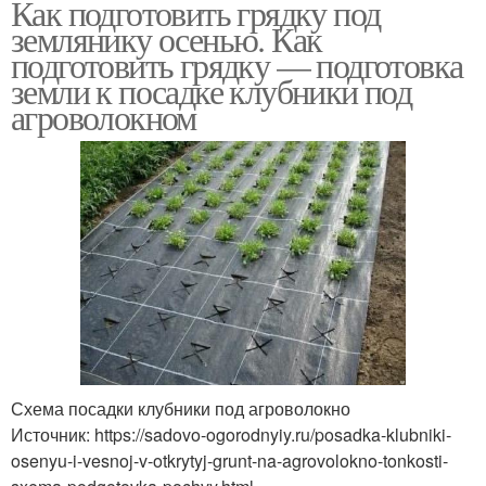
Как подготовить грядку под
землянику осенью. Как
подготовить грядку — подготовка
земли к посадке клубники под
агроволокном
Схема посадки клубники под агроволокно
Источник: https://sadovo-ogorodnyiy.ru/posadka-klubniki-
osenyu-i-vesnoj-v-otkrytyj-grunt-na-agrovolokno-tonkosti-