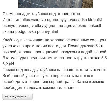
Схема посадки клубники под агроволокно
Источник: https://sadovo-ogorodnyiy.ru/posadka-klubniki-
osenyu-i-vesnoj-v-otkrytyj-grunt-na-agrovolokno-tonkosti-
sxema-podgotovka-pochvy.html
Клубнику высаживают на хорошо освещенных солнцем
участках на протяжении всего дня. Почва должна быть
рыхлой, хорошо проницаемой воздухом и водой, легкой.
Эта культура предпочитает кислотность грунта около 5,5-
6,2 pH.
Грядки под посадку клубники начинают готовить осенью.
Выбранный участок нужно перекопать на штык и
освободить от корневищ сорной травы. Затем в землю
необходимо заделать компост или навоз.
читать дальше →