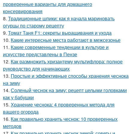
проверенные варианты для домашнего
консервирования
8.
Традиционные шпики: как я начала мариновать
огурцы по старому рецепту
9.
Томат Таня F1: секреты выращивания и ухода
10.
Какие интересные места работают в межсезонье
11.
Какие современные тенденции в культуре и
искусстве представлены в Пензе
12.
Как размножить хризантему мультифлора: полное
руководство для начинающих
13.
Простые и эффективные способы хранения чеснока
на зиму
14.
Соленый чеснок на зиму: рецепт целыми головками
как у бабушки
15.
Хранение чеснока: 4 проверенных метода для
вашего огорода
16.
Как правильно хранить чеснок: 10 проверенных
методов
17.
Как правильно хранить чеснок зимой: советы и