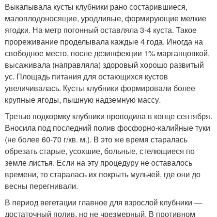
Выкапывала кусты клубники рано состарившиеся,
малоплодоносящие, уродливые, формирующие мелкие
ягодки. На метр погонный оставляла 3-4 куста. Такое
прореживание проделывала каждые 4 года. Иногда на
свободное место, после дезинфекции 1% марганцовкой,
высаживала (направляла) здоровый хорошо развитый
ус. Площадь питания для остающихся кустов
увеличивалась. Кусты клубники формировали более
крупные ягоды, пышную надземную массу.
Третью подкормку клубники проводила в конце сентября.
Вносила под последний полив фосфорно-калийные туки
(не более 60-70 г/кв. м.). В это же время старалась
обрезать старые, усохшие, больные, стелющиеся по
земле листья. Если на эту процедуру не оставалось
времени, то старалась их покрыть мульчей, где они до
весны перегнивали.
В период вегетации главное для взрослой клубники —
достаточный полив, но не чрезмерный. В противном