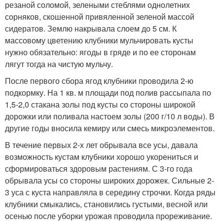
резаной соломой, зелеными стеблями однолетних
сорняков, скошенной привяленной зеленой массой
сидератов. Землю накрывала слоем до 5 см. К
массовому цветению клубники мульчировать кусты
нужно обязательно: ягоды в гряде и по ее сторонам
лягут тогда на чистую мульчу.
После первого сбора ягод клубники проводила 2-ю
подкормку. На 1 кв. м площади под полив рассыпала по
1,5-2,0 стакана золы под кусты со стороны широкой
дорожки или поливала настоем золы (200 г/10 л воды). В
другие годы вносила кемиру или смесь микроэлементов.
В течение первых 2-х лет обрывала все усы, давала
возможность кустам клубники хорошо укорениться и
сформироваться здоровым растениям. С 3-го года
обрывала усы со стороны широких дорожек. Сильные 2-
3 уса с куста направляла в середину строчки. Когда ряды
клубники смыкались, становились густыми, весной или
осенью после уборки урожая проводила прореживание.