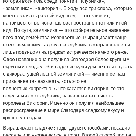
которая возникла среди понятий «клубника»,
«земляника», «виктория». В ходу все три слова, которые
могут означать разный вид ягод — это зависит,
например, от региона, где распространен тот или иной
вид. По сути, земляника — это собирательное название
всех ягод семейства Розоцветные. Выращивают чаще
всего землянику садовую, а клубника (которая является
лишь подвидом) на грядках встречается намного реже.
Свое название она получила благодаря более крупным
округлым плодам. Эти садовые культуры не стоит путать
с дикорастущей лесной земляникой — именно ее нам
привычнее так называть, хоть это не
полностью корректно. А что касается виктории, то это
отдельный сорт клубники, названный так в честь
королевы Виктории. Именно он получил наибольшее
распространение в мире благодаря сладкому вкусу и
крупным плодам.
Выращивают сладкие ягоды двумя способами: посадив
рассаду или укоренив усы в грунт. Второй способ проще