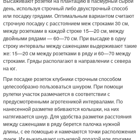
Высаживают розетки на плантацию в пасмурный сырой
день, используя строчный либо двухстрочный способ
или посадку грядами. Оптимальным вариантом считают
строчную посадку с расстоянием меж строками 30 см,
между розетками в каждой строке 15—20 см, между
двойными рядами — 60—70 см. При высадке в одну
строку интервалы между саженцами выдерживают такие
же: 15—20 см между розетками в ряду и 60—70 между
строками. Гряды располагают в направлении с севера
на юг.
При посадке розеток клубники строчным способом
целесообразно пользоваться шнуром. При помощи
рулетки участок размечается в соответствии с
предусмотренными агротехникой интервалами. По
нанесенной разметке вбиваются колышки, на них
натягивается шнур. Для удобства разметки расстояния
между саженцами в ряду берется палочка нужной
длины, с ее помощью и намечаются точки расположения
лунок. Их выкапывают штыковой лопатой или другими