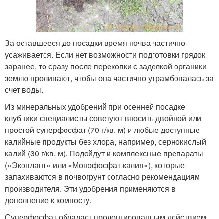
За оставшееся до посадки время почва частично
усаживается. Если нет возможности подготовки грядок
заранее, то сразу после перекопки с заделкой органики
землю проливают, чтобы она частично утрамбовалась за
счет воды.
Из минеральных удобрений при осенней посадке
клубники специалисты советуют вносить двойной или
простой суперфосфат (70 г/кв. м) и любые доступные
калийные продукты без хлора, например, сернокислый
калий (30 г/кв. м). Подойдут и комплексные препараты
(«Экоплант» или «Монофосфат калия»), которые
запахиваются в почвогрунт согласно рекомендациям
производителя. Эти удобрения применяются в
дополнение к компосту.
Суперфосфат обладает пролонгированным действием.