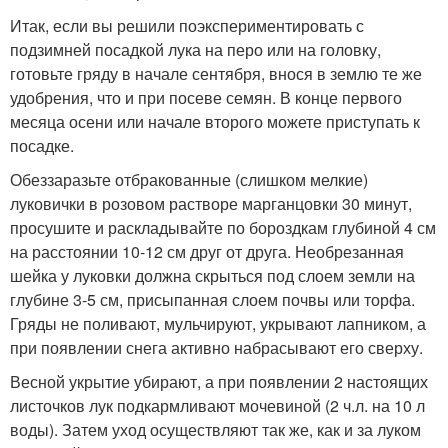
Итак, если вы решили поэкспериментировать с
подзимней посадкой лука на перо или на головку,
готовьте гряду в начале сентября, внося в землю те же
удобрения, что и при посеве семян. В конце первого
месяца осени или начале второго можете приступать к
посадке.
Обеззаразьте отбракованные (слишком мелкие)
луковички в розовом растворе марганцовки 30 минут,
просушите и раскладывайте по бороздкам глубиной 4 см
на расстоянии 10-12 см друг от друга. Необрезанная
шейка у луковки должна скрыться под слоем земли на
глубине 3-5 см, присыпанная слоем почвы или торфа.
Гряды не поливают, мульчируют, укрывают лапником, а
при появлении снега активно набрасывают его сверху.
Весной укрытие убирают, а при появлении 2 настоящих
листочков лук подкармливают мочевиной (2 ч.л. на 10 л
воды). Затем уход осуществляют так же, как и за луком