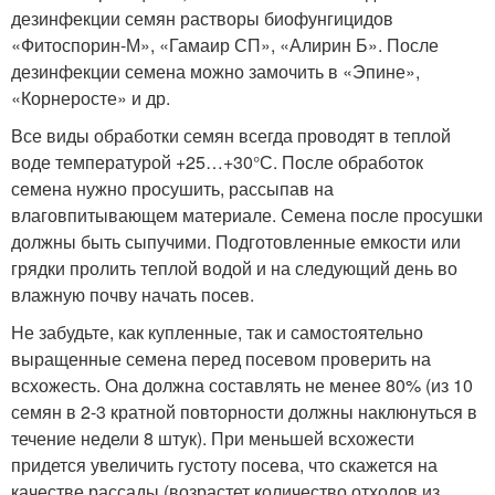
дезинфекции семян растворы биофунгицидов
«Фитоспорин-М», «Гамаир СП», «Алирин Б». После
дезинфекции семена можно замочить в «Эпине»,
«Корнеросте» и др.
Все виды обработки семян всегда проводят в теплой
воде температурой +25…+30°С. После обработок
семена нужно просушить, рассыпав на
влаговпитывающем материале. Семена после просушки
должны быть сыпучими. Подготовленные емкости или
грядки пролить теплой водой и на следующий день во
влажную почву начать посев.
Не забудьте, как купленные, так и самостоятельно
выращенные семена перед посевом проверить на
всхожесть. Она должна составлять не менее 80% (из 10
семян в 2-3 кратной повторности должны наклюнуться в
течение недели 8 штук). При меньшей всхожести
придется увеличить густоту посева, что скажется на
качестве рассады (возрастет количество отходов из