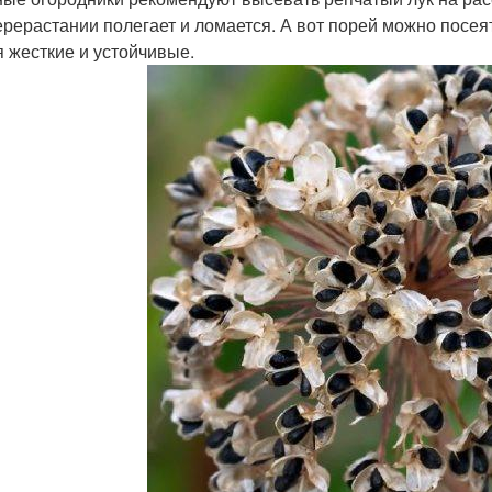
ерерастании полегает и ломается. А вот порей можно посеят
я жесткие и устойчивые.