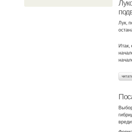
Луко
под
Лук, 
остан
Итак,
начал
начал
читат
Пос
Выбор
гибри
вреди
Форма