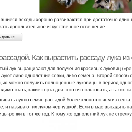
вшиеся всходы хорошо развиваются при достаточно длинно
вать дополнительное искусственное освещение
ь дальше →
рассадой. Как вырастить рассаду лука из
тый лук выращивают для получения красивых луковиц («репо
ьзуют либо однолетние севки, либо семена. Второй способ с
ью можно получить полноценные луковицы в период одного 
димо знать, какие сорта для этого использовать, а также как
ивать лук из семян рассадой более хлопотно чем из севка, 
е, и называют их луком-чернушкой. Если в мае высадить н
цы-репки в тот же год. К тому же однолетний лук не стрелку