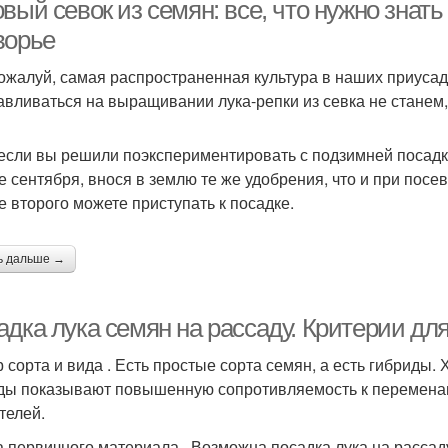
вый севок из семян: все, что нужно знат
ворье
пожалуй, самая распространенная культура в наших приуса
авливаться на выращивании лука-репки из севка не стане
 если вы решили поэкспериментировать с подзимней посадкой
е сентября, внося в землю те же удобрения, что и при посе
е второго можете приступать к посадке.
ь дальше →
адка лука семян на рассаду. Критерии дл
 сорта и вида . Есть простые сорта семян, а есть гибриды. 
ды показывают повышенную сопротивляемость к переменам
телей.
 первичного материала . Возможна посадка лука на рассаду,