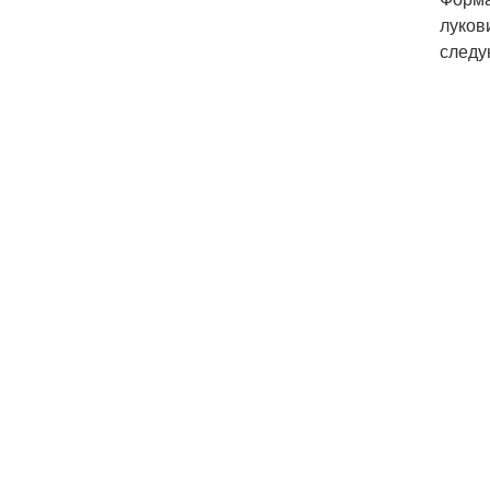
луков
следу