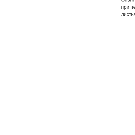
при п
листь