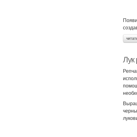
Появи
созда
читат
Лук 
Репча
испол
помощ
необхо
Выращ
черны
лукови