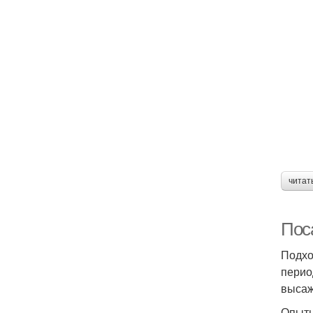
читат
Поса
Подхо
перио
высаж
Опытн