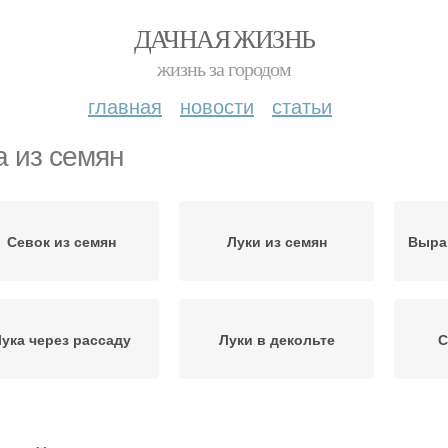
ДАЧНАЯ ЖИЗНЬ
жизнь за городом
главная
новости
статьи
а из семян
Севок из семян
Луки из семян
Выра
ука через рассаду
Луки в декольте
С
Лука в улитке