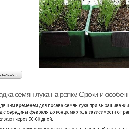
ь дальше →
дка семян лука на репку. Сроки и особен
дящим временем для посева семян лука при выращивании 
д с середины февраля до конца марта, в зависимости от рег
ивают через 50-60 дней.
ые огородники рекомендуют высевать репчатый лук на расса