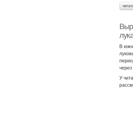
читат
Выр
лук
В южн
луков
перио
через
У чит
рассм