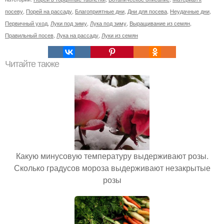
посеву
,
Порей на рассаду
,
Благоприятные дни
,
Дни для посева
,
Неудачные дни
,
Первичный уход
,
Луки под зиму
,
Лука под зиму
,
Выращивание из семян
,
Правильный посев
,
Лука на рассаду
,
Луки из семян
Читайте также
Какую минусовую температуру выдерживают розы.
Сколько градусов мороза выдерживают незакрытые
розы