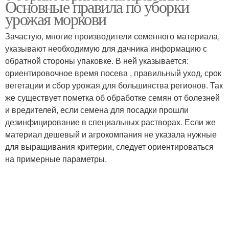
Основные правила по уборки
урожая моркови
Зачастую, многие производители семенного материала,
Посев по лунному
указывают необходимую для дачника информацию с
Правильный посев
календарю
обратной стороны упаковке. В ней указывается:
ориентировочное время посева , правильный уход, срок
вегетации и сбор урожая для большинства регионов. Так
же существует пометка об обработке семян от болезней
Дни для посадки
Дни в октябре
и вредителей, если семена для посадки прошли
дезинфицирование в специальных растворах. Если же
материал дешевый и агрокомпания не указала нужные
для выращивания критерии, следует ориентироваться
на примерные параметры.
Года для посева
Неблагоприятные дни