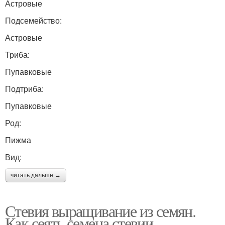
Астровые
Подсемейство:
Астровые
Триба:
Пупавковые
Подтриба:
Пупавковые
Род:
Пижма
Вид:
читать дальше →
Стевия выращивание из семян.
Как сеять семена стевии