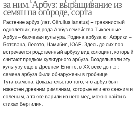
за ним. Арбуз: выращивание из
семян на огороде, сорта
Растение арбуз (лат. Citrullus lanatus) – травянистый
однолетник, вид рода Арбуз семейства Тыквенные.
Дерево из семян
Луки из семян
Арбуз – бахчевая культура. Родина арбуза юг Африки –
Ботсвана, Лесото, Намибия, ЮАР. Здесь до сих пор
встречается родственный арбузу вид колоцинт, который
считают предком культурного арбуза. Возделывали эту
Выращивание в
Лука из семян
культуру еще в Древнем Египте, в XX веке до н.э.:
открытом грунте
семена арбуза были обнаружены в гробнице
Тутанхамона. Доказательство того, что арбуз был
известен древним римлянам, которые ели его свежим и
Выращивание из
соленым, а также варили из него мед, можно найти в
Сезон из семян
рассады
стихах Вергилия.
Стевий из семян
Флоксы из семян