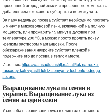
просеянной огородной земли и просеянного компоста с
добавлением кокосового субстрата и вермикулита.
За пару недель до посева субстрат необходимо прогреть
5 минут в микроволновой печи, включенной на полную
мощность, или прожарить 15 минут в духовке при
температуре 200 ºC, а можно просто пролить почву
крепким раствором марганцовки. После
обеззараживания накройте субстрат пленкой и
подержите его до посева в теплом месте.
Источник:
https://vashsadluchshij.ru/stati/luk-na-repku-
rassadoy-kak-vyrastit-luk-iz-semyan-v-techenie-odnogo-
sezona
Выращивание лука из семян в
украине. Выращивание лука из
семян за один сезон
У способа выращивания лука в один год есть много