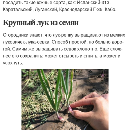
посадить такие южные сорта, как: Испанский-313,
Каратальский, Луганский, Краснодарский Г-35, Кабо.
Крупный лук из семян
Ого­род­ни­ки зна­ют, что лук-реп­ку выра­щи­ва­ют из мел­ких
луко­ви­чек-лука-сев­ка. Спо­соб про­стой, но боль­но доро­
гой. Самим же выра­щи­вать севок хло­пот­но. Еще слож­
нее его сохра­нить: может отсы­реть и сгнить, а может и
усохнуть.