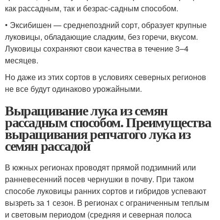
как рас­сад­ным, так и без­рас-сад­ным способом.
• Экси­би­шен — сред­не­позд­ний сорт, обра­зу­ет круп­ные
луко­ви­цы, обла­да­ю­щие слад­ким, без горе­чи, вку­сом.
Луко­ви­цы сохра­ня­ют свои каче­ства в тече­ние 3–4
месяцев.
Но даже из этих сор­тов в усло­ви­ях север­ных реги­о­нов
не все будут оди­на­ко­во урожайными.
Выращивание лука из семян
рассадным способом. Преимущества
выращивания репчатого лука из
семян рассадой
В южных регионах проводят прямой подзимний или
ранневесенний посев чернушки в почву. При таком
способе луковицы ранних сортов и гибридов успевают
вызреть за 1 сезон. В регионах с ограниченным теплым
и световым периодом (средняя и северная полоса