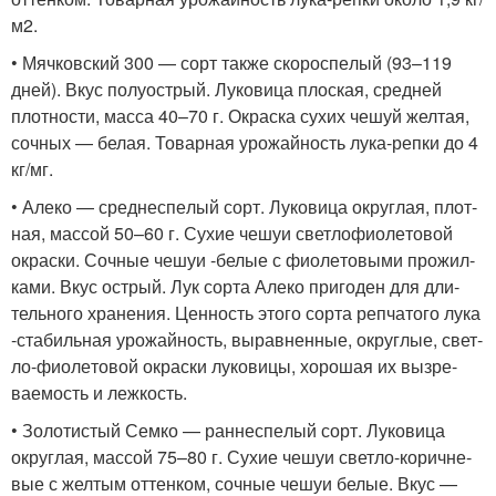
м2.
• Мяч­ков­ский 300 — сорт так­же ско­ро­спе­лый (93–119
дней). Вкус полу­ост­рый. Луко­ви­ца плос­кая, сред­ней
плот­но­сти, мас­са 40–70 г. Окрас­ка сухих чешуй жел­тая,
соч­ных — белая. Товар­ная уро­жай­ность лука-реп­ки до 4
кг/мг.
• Але­ко — сред­не­спе­лый сорт. Луко­ви­ца округ­лая, плот­
ная, мас­сой 50–60 г. Сухие чешуи свет­ло­фи­о­ле­то­вой
окрас­ки. Соч­ные чешуи ‑белые с фио­ле­то­вы­ми про­жил­
ка­ми. Вкус ост­рый. Лук сор­та Але­ко при­го­ден для дли­
тель­но­го хра­не­ния. Цен­ность это­го сор­та реп­ча­то­го лука
‑ста­биль­ная уро­жай­ность, вырав­нен­ные, округ­лые, свет­
ло-фио­ле­то­вой окрас­ки луко­ви­цы, хоро­шая их выз­ре-
вае­мость и лежкость.
• Золо­ти­стый Сем­ко — ран­не­спе­лый сорт. Луко­ви­ца
округ­лая, мас­сой 75–80 г. Сухие чешуи свет­ло-корич­не­
вые с жел­тым оттен­ком, соч­ные чешуи белые. Вкус —