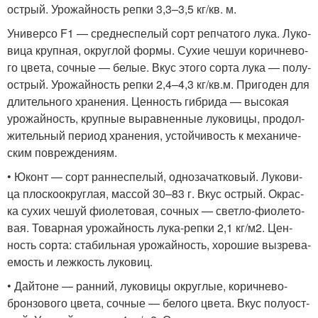
ост­рый. Уро­жай­ность реп­ки 3,3–3,5 кг/кв. м.
Уни­вер­со F1 — сред­не­спе­лый сорт реп­ча­то­го лука. Луко­
ви­ца круп­ная, округ­лой фор­мы. Сухие чешуи корич­не­во­
го цве­та, соч­ные — белые. Вкус это­го сор­та лука — полу­
ост­рый. Уро­жай­ность реп­ки 2,4–4,3 кг/кв.м. При­го­ден для
дли­тель­но­го хра­не­ния. Цен­ность гибри­да — высо­кая
уро­жай­ность, круп­ные вырав­нен­ные луко­ви­цы, про­дол­
жи­тель­ный пери­од хра­не­ния, устой­чи­вость к меха­ни­че­
ским повреждениям.
• Юконт — сорт ран­не­спе­лый, одно­за­чат­ко­вый. Луко­ви­
ца плос­ко­округ­лая, мас­сой 30–83 г. Вкус ост­рый. Окрас­
ка сухих чешуй фио­ле­то­вая, соч­ных — свет­ло-фио­ле­то­
вая. Товар­ная уро­жай­ность лука-реп­ки 2,1 кг/м2. Цен­
ность сор­та: ста­биль­ная уро­жай­ность, хоро­шие вызре­ва­
е­мость и леж­кость луковиц.
• Дай­тоне — ран­ний, луко­ви­цы округ­лые, корич­не­во-
брон­зо­во­го цве­та, соч­ные — бело­го цве­та. Вкус полу­ост­