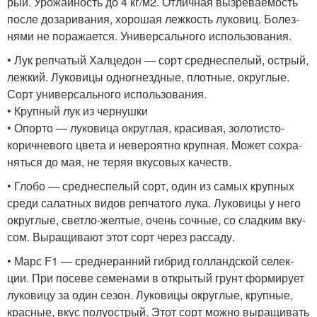
рый. Уро­жай­ность до 4 кг/м2. Отлич­ная вызре­ва­е­мость
после доза­ри­ва­ния, хоро­шая леж­кость луко­виц. Болез­
ня­ми не пора­жа­ет­ся. Уни­вер­саль­но­го использования.
• Лук реп­ча­тый Хал­це­дон — сорт сред­не­спе­лый, ост­рый,
леж­кий. Луко­ви­цы одно­гнезд­ные, плот­ные, округ­лые.
Сорт уни­вер­саль­но­го использования.
• Круп­ный лук из чернушки
• Опор­то — луко­ви­ца округ­лая, кра­си­вая, золо­ти­сто-
корич­не­во­го цве­та и неве­ро­ят­но круп­ная. Может сохра­
нять­ся до мая, не теряя вку­со­вых качеств.
• Гло­бо — сред­не­спе­лый сорт, один из самых круп­ных
сре­ди салат­ных видов реп­ча­то­го лука. Луко­ви­цы у него
округ­лые, свет­ло-жел­тые, очень соч­ные, со слад­ким вку­
сом. Выра­щи­ва­ют этот сорт через рассаду.
• Марс F1 — сред­не­ран­ний гибрид гол­ланд­ской селек­
ции. При посе­ве семе­на­ми в откры­тый грунт фор­ми­ру­ет
луко­ви­цу за один сезон. Луко­ви­цы округ­лые, круп­ные,
крас­ные, вкус полу­ост­рый. Этот сорт мож­но выра­щи­вать