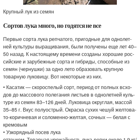
Круп­ный лук из семян
Сортов лука много, но годятся не все
Пер­вые сор­та лука реп­ча­то­го, при­год­ные для одно­лет­
ней куль­ту­ры выра­щи­ва­ния, были полу­че­ны еще лет 40–
50 назад. К насто­я­ще­му вре­ме­ни созда­ны хоро­шие рос­
сий­ские и зару­беж­ные сор­та и гибри­ды, спо­соб­ные из
семян (чер­нуш­ки) за одно лето обра­зо­вать круп­ную
товар­ную луко­ви­цу. Вот неко­то­рые из них.
• Каса­тик — ско­ро­спе­лый сорт, пери­од от пол­ных всхо­
дов до мас­со­во­го поле­га­ния листьев в одно­лет­ней куль­
ту­ре из семян 83–126 дней. Луко­ви­ца округ­лая, мас­сой
35–85 г. Вкус полу­ост­рый. Окрас­ка сухих чешуй жел­то­ва­
то-корич­не­вая и соло­мен­но-жел­тая, соч­ных — белая с
кремовым
• Узко­ряд­ный посев лука
оттен­ком. Товар­ная уро­жай­ность лука-реп­ки око­ло 1,9 кг/