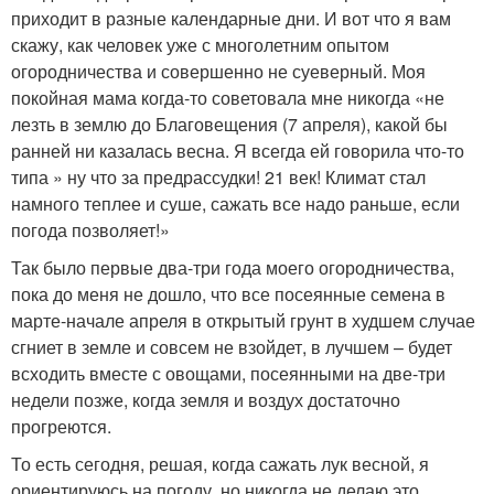
приходит в разные календарные дни. И вот что я вам
скажу, как человек уже с многолетним опытом
огородничества и совершенно не суеверный. Моя
покойная мама когда-то советовала мне никогда «не
лезть в землю до Благовещения (7 апреля), какой бы
ранней ни казалась весна. Я всегда ей говорила что-то
типа » ну что за предрассудки! 21 век! Климат стал
намного теплее и суше, сажать все надо раньше, если
погода позволяет!»
Так было первые два-три года моего огородничества,
пока до меня не дошло, что все посеянные семена в
марте-начале апреля в открытый грунт в худшем случае
сгниет в земле и совсем не взойдет, в лучшем – будет
всходить вместе с овощами, посеянными на две-три
недели позже, когда земля и воздух достаточно
прогреются.
То есть сегодня, решая, когда сажать лук весной, я
ориентируюсь на погоду, но никогда не делаю это