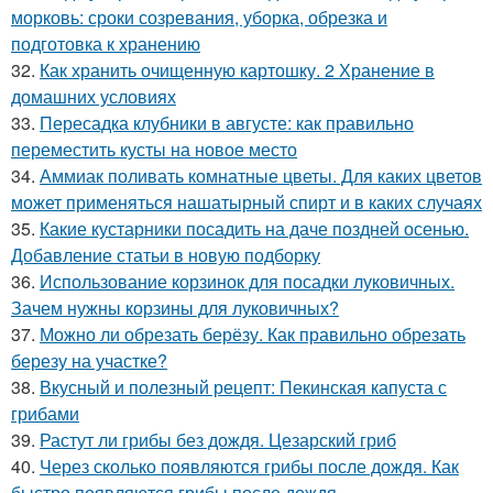
морковь: сроки созревания, уборка, обрезка и
подготовка к хранению
32.
Как хранить очищенную картошку. 2 Хранение в
домашних условиях
33.
Пересадка клубники в августе: как правильно
переместить кусты на новое место
34.
Аммиак поливать комнатные цветы. Для каких цветов
может применяться нашатырный спирт и в каких случаях
35.
Какие кустарники посадить на даче поздней осенью.
Добавление статьи в новую подборку
36.
Использование корзинок для посадки луковичных.
Зачем нужны корзины для луковичных?
37.
Можно ли обрезать берёзу. Как правильно обрезать
березу на участке?
38.
Вкусный и полезный рецепт: Пекинская капуста с
грибами
39.
Растут ли грибы без дождя. Цезарский гриб
40.
Через сколько появляются грибы после дождя. Как
быстро появляются грибы после дождя