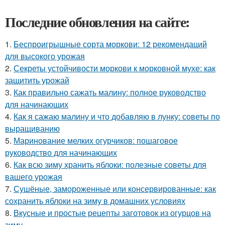
Последние обновления на сайте:
1.
Беспроигрышные сорта моркови: 12 рекомендаций
для высокого урожая
2.
Секреты устойчивости моркови к морковной мухе: как
защитить урожай
3.
Как правильно сажать малину: полное руководство
для начинающих
4.
Как я сажаю малину и что добавляю в лунку: советы по
выращиванию
5.
Маринование мелких огурчиков: пошаговое
руководство для начинающих
6.
Как всю зиму хранить яблоки: полезные советы для
вашего урожая
7.
Сушёные, замороженные или консервированные: как
сохранить яблоки на зиму в домашних условиях
8.
Вкусные и простые рецепты заготовок из огурцов на
зиму