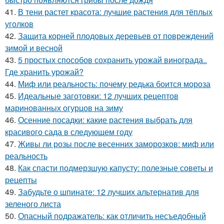
41.
В тени растет красота: лучшие растения для тёплых
уголков
42.
Защита корней плодовых деревьев от повреждений
зимой и весной
43.
5 простых способов сохранить урожай винограда..
Где хранить урожай?
44.
Миф или реальность: почему редька боится мороза
45.
Идеальные заготовки: 12 лучших рецептов
маринованных огурцов на зиму
46.
Осенние посадки: какие растения выбрать для
красивого сада в следующем году
47.
Живы ли розы после весенних заморозков: миф или
реальность
48.
Как спасти подмерзшую капусту: полезные советы и
рецепты
49.
Забудьте о шпинате: 12 лучших альтернатив для
зеленого листа
50.
Опасный подражатель: как отличить несъедобный