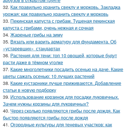
арбузов в открытом грунте
32.
Как правильно хранить свеклу и морковь. Закладка
урожая: как правильно хранить свеклу и морковь
33.
Пекинская капуста с грибам. Тушеная пекинская
капуста с грибами, очень нежная и сочная
34.
Жареные грибы на зиму
35.
Вязать или варить арматуру для фундамента. Об
«устаревших» стандартах
36.
Растения для тени: топ 10 овощей, которые будут
расти даже в тёмном уголке
37.
Какие многолетники посадить осенью на даче. Какие
цветы сажать осенью: 10 лучших растений
38.
Какие кустарники лучше приживаются. Добавление
статьи в новую подборку
39.
Использование корзинок для посадки луковичных.
Зачем нужны корзины для луковичных?
40.
Через сколько появляются грибы после дождя. Как
быстро появляются грибы после дождя
41.
Огородные культуры для теневых участков: как