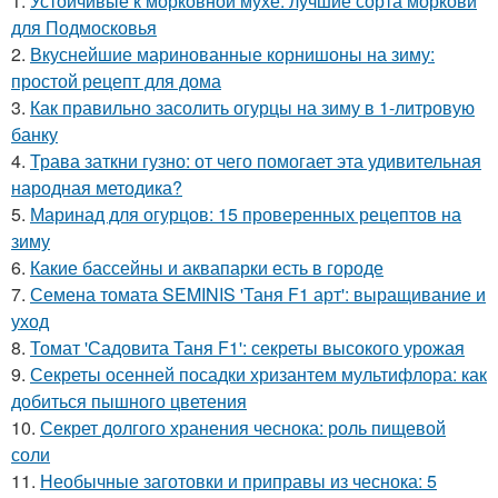
1.
Устойчивые к морковной мухе: лучшие сорта моркови
для Подмосковья
2.
Вкуснейшие маринованные корнишоны на зиму:
простой рецепт для дома
3.
Как правильно засолить огурцы на зиму в 1-литровую
банку
4.
Трава заткни гузно: от чего помогает эта удивительная
народная методика?
5.
Маринад для огурцов: 15 проверенных рецептов на
зиму
6.
Какие бассейны и аквапарки есть в городе
7.
Семена томата SEMINIS 'Таня F1 арт': выращивание и
уход
8.
Томат 'Садовита Таня F1': секреты высокого урожая
9.
Секреты осенней посадки хризантем мультифлора: как
добиться пышного цветения
10.
Секрет долгого хранения чеснока: роль пищевой
соли
11.
Необычные заготовки и приправы из чеснока: 5