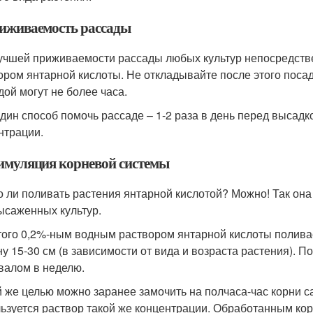
риживаемость рассады
учшей приживаемости рассады любых культур непосредств
ором янтарной кислоты. Не откладывайте после этого посад
дой могут не более часа.
дин способ помочь рассаде – 1-2 раза в день перед высадк
нтрации.
тимуляция корневой системы
 ли поливать растения янтарной кислотой? Можно! Так она
ысаженных культур.
того 0,2%-ным водным раствором янтарной кислоты полива
ну 15-30 см (в зависимости от вида и возраста растения). 
валом в неделю.
й же целью можно заранее замочить на полчаса-час корни с
ьзуется раствор такой же концентрации. Обработанным кор