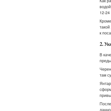
Как р
водой
12-24
Кроме
такой
к поса
2. Ук
В кач
преды
Черен
там с
Янтар
сформ
привы
После
данно