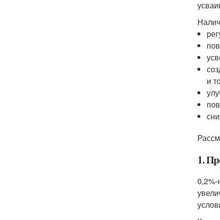
усваи
Налич
рег
пов
усв
соз
и т
улу
пов
сни
Рассм
1. П
0,2%-
увели
услов