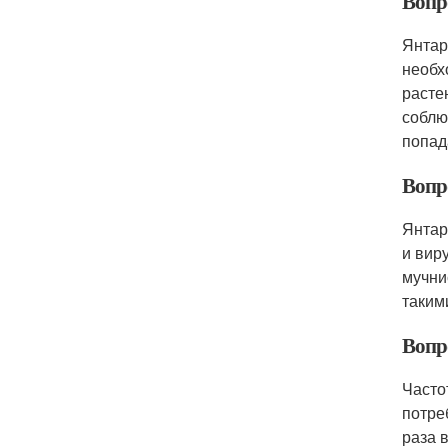
Вопро
Янтар
необх
расте
соблю
попад
Вопр
Янтар
и вир
мучни
таким
Вопр
Часто
потре
раза 