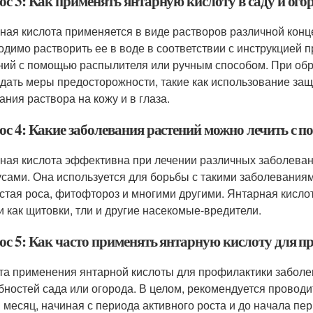
с 3: Как применять янтарную кислоту в саду и ого
ная кислота применяется в виде растворов различной конце
одимо растворить ее в воде в соответствии с инструкцией п
ний с помощью распылителя или ручным способом. При обр
дать меры предосторожности, такие как использование защи
ания раствора на кожу и в глаза.
ос 4: Какие заболевания растений можно лечить с
ная кислота эффективна при лечении различных заболеван
усами. Она используется для борьбы с такими заболеваниями
стая роса, фитофтороз и многими другими. Янтарная кисло
и как щитовки, тли и другие насекомые-вредители.
ос 5: Как часто применять янтарную кислоту для 
та применения янтарной кислоты для профилактики заболев
бностей сада или огорода. В целом, рекомендуется проводи
в месяц, начиная с периода активного роста и до начала пе