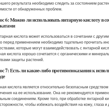
чшего результата необходимо следить за состоянием растен
имости от обнаруженных проблем.
ос 6: Можно ли использовать янтарную кислоту в с
катами
нтарная кислота может использоваться в сочетании с други
о перед применением необходимо тщательно прочитать инс
ествами, которые могут взаимодействовать с янтарной кис
ная кислота хорошо сочетается с органическими и минерал
твами защиты растений.
ос 7: Есть ли какие-либо противопоказания к испол
оде
ная кислота является относительно безопасным средством 
ичения на ее использование. Она не рекомендуется применя
ьным соединениям. Кроме того, при обработке янтарной к
сторожности, чтобы избежать воздействия на кожу, глаза и