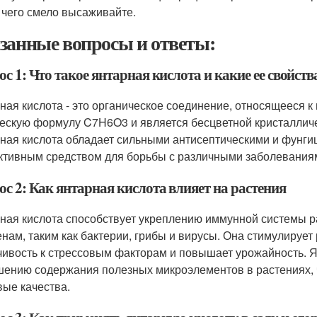
 чего смело высаживайте.
занные вопросы и ответы:
с 1: Что такое янтарная кислота и какие ее свойств
ная кислота - это органическое соединение, относящееся к
ескую формулу C7H6O3 и является бесцветной кристалличе
ная кислота обладает сильными антисептическими и фунгиц
тивным средством для борьбы с различными заболеваниям
с 2: Как янтарная кислота влияет на растения
ная кислота способствует укреплению иммунной системы р
енам, таким как бактерии, грибы и вирусы. Она стимулирует 
чивость к стрессовым факторам и повышает урожайность. Я
ению содержания полезных микроэлементов в растениях, ч
вые качества.