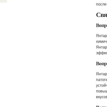
после
Свя
Вопро
Янтар
химич
Янтар
эффек
Вопро
Янтар
патог
устой
повыш
вкусо