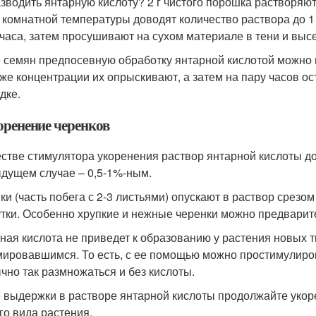
азводить янтарную кислоту? 2 г чистого порошка растворяю
 комнатной температуры доводят количество раствора до 1
 часа, затем просушивают на сухом материале в тени и выс
 семян предпосевную обработку янтарной кислотой можно 
 же концентрации их опрыскивают, а затем на пару часов ос
дке.
оренение черенков
естве стимулятора укоренения раствор янтарной кислоты д
дущем случае – 0,5-1%-ным.
ки (часть побега с 2-3 листьями) опускают в раствор срезо
утки. Особенно хрупкие и нежные черенки можно предварите
ная кислота не приведет к образованию у растения новых тк
ировавшимся. То есть, с ее помощью можно простимулирова
чно так размножаться и без кислоты.
 выдержки в растворе янтарной кислоты продолжайте уко
го вида растения.