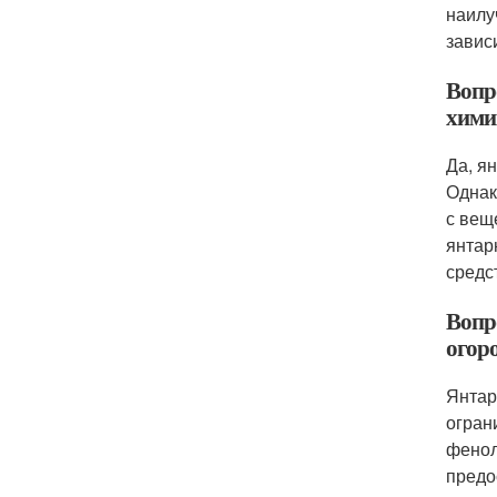
наилу
завис
Вопр
хими
Да, я
Однак
с вещ
янтар
средс
Вопр
огор
Янтар
огран
фенол
предо