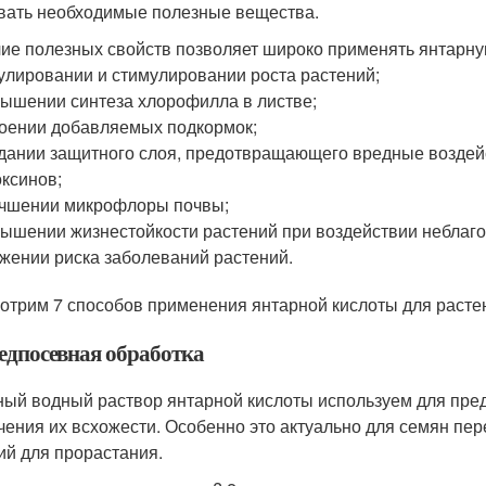
вать необходимые полезные вещества.
ие полезных свойств позволяет широко применять янтарную
улировании и стимулировании роста растений;
ышении синтеза хлорофилла в листве;
оении добавляемых подкормок;
дании защитного слоя, предотвращающего вредные воздей
оксинов;
чшении микрофлоры почвы;
ышении жизнестойкости растений при воздействии неблаг
жении риска заболеваний растений.
отрим 7 способов применения янтарной кислоты для расте
редпосевная обработка
ный водный раствор янтарной кислоты используем для пре
чения их всхожести. Особенно это актуально для семян пе
ий для прорастания.