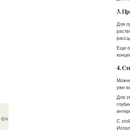
3. П
Для л
раств
расса
Еще о
конце
4. С
Можно
уже в
Для э
глуби
интер
⇦
С это
Испол