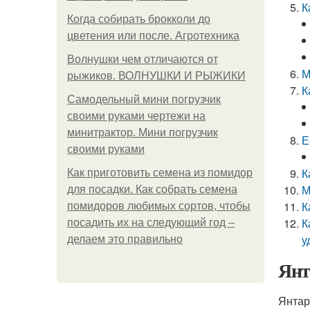
К
Когда собирать брокколи до
цветения или после. Агротехника
Волнушки чем отличаются от
М
рыжиков. ВОЛНУШКИ И РЫЖИКИ
К
Самодельный мини погрузчик
своими руками чертежи на
минитрактор. Мини погрузчик
Е
своими руками
К
Как приготовить семена из помидор
М
для посадки. Как собрать семена
К
помидоров любимых сортов, чтобы
К
посадить их на следующий год –
у
делаем это правильно
Янт
Янтар