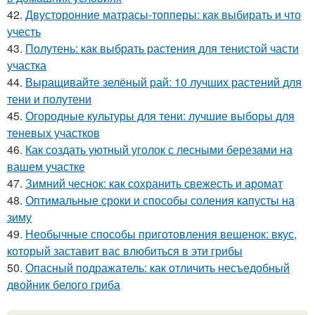
42.
Двусторонние матрасы-топперы: как выбирать и что
учесть
43.
Полутень: как выбрать растения для тенистой части
участка
44.
Выращивайте зелёный рай: 10 лучших растений для
тени и полутени
45.
Огородные культуры для тени: лучшие выборы для
теневых участков
46.
Как создать уютный уголок с лесными березами на
вашем участке
47.
Зимний чеснок: как сохранить свежесть и аромат
48.
Оптимальные сроки и способы соления капусты на
зиму
49.
Необычные способы приготовления вешенок: вкус,
который заставит вас влюбиться в эти грибы
50.
Опасный подражатель: как отличить несъедобный
двойник белого гриба