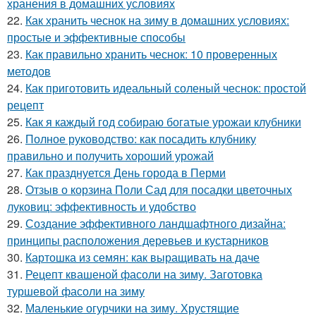
хранения в домашних условиях
22.
Как хранить чеснок на зиму в домашних условиях:
простые и эффективные способы
23.
Как правильно хранить чеснок: 10 проверенных
методов
24.
Как приготовить идеальный соленый чеснок: простой
рецепт
25.
Как я каждый год собираю богатые урожаи клубники
26.
Полное руководство: как посадить клубнику
правильно и получить хороший урожай
27.
Как празднуется День города в Перми
28.
Отзыв о корзина Поли Сад для посадки цветочных
луковиц: эффективность и удобство
29.
Создание эффективного ландшафтного дизайна:
принципы расположения деревьев и кустарников
30.
Картошка из семян: как выращивать на даче
31.
Рецепт квашеной фасоли на зиму. Заготовка
туршевой фасоли на зиму
32.
Маленькие огурчики на зиму. Хрустящие