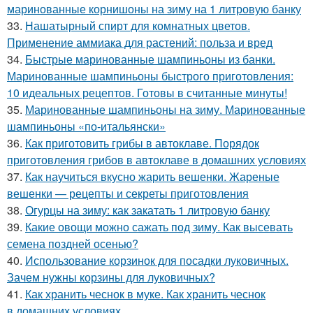
маринованные корнишоны на зиму на 1 литровую банку
33.
Нашатырный спирт для комнатных цветов.
Применение аммиака для растений: польза и вред
34.
Быстрые маринованные шампиньоны из банки.
Маринованные шампиньоны быстрого приготовления:
10 идеальных рецептов. Готовы в считанные минуты!
35.
Маринованные шампиньоны на зиму. Маринованные
шампиньоны «по-итальянски»
36.
Как приготовить грибы в автоклаве. Порядок
приготовления грибов в автоклаве в домашних условиях
37.
Как научиться вкусно жарить вешенки. Жареные
вешенки — рецепты и секреты приготовления
38.
Огурцы на зиму: как закатать 1 литровую банку
39.
Какие овощи можно сажать под зиму. Как высевать
семена поздней осенью?
40.
Использование корзинок для посадки луковичных.
Зачем нужны корзины для луковичных?
41.
Как хранить чеснок в муке. Как хранить чеснок
в домашних условиях