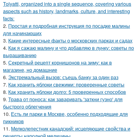
Tolyatti, organized into a single sequence, covering various
aspects such as history, landmarks, culture, and interesting
facts:
2.
Простая и подробная инструкция по посадке малины
для начинающих
3.
Какие интересные факты о московских парках и садах
4.
Как я сажаю малину и что добавляю в лунку: советы по
выращиванию
5.
Секретный рецепт корнишонов на зиму: как в
магазине, но домашние
6.
Экстремальный вызов: съешь банку за один раз
7.
Как хранить яблоки свежими: проверенные советы
8.
Как хранить яблоки долго: 5 проверенных способов
9.
Трава от поноса: как заваривать 'заткни гузно' для
быстрого облегчения
10.
Есть ли парки в Москве, особенно подходящие для
пикников
11.
Мелколепестник канадский: исцеляющие свойства и
рецепты народной медицины