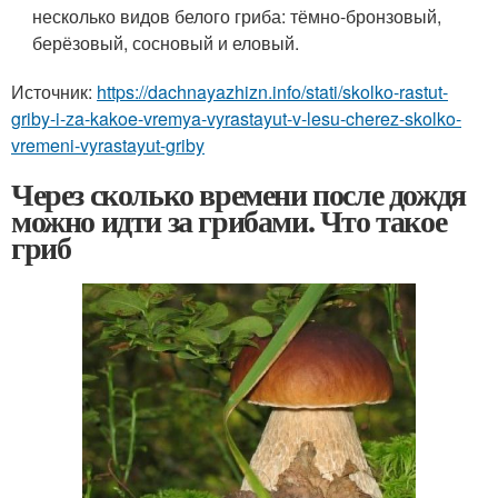
несколько видов белого гриба: тёмно-бронзовый,
берёзовый, сосновый и еловый.
Источник:
https://dachnayazhizn.info/stati/skolko-rastut-
griby-i-za-kakoe-vremya-vyrastayut-v-lesu-cherez-skolko-
vremeni-vyrastayut-griby
Через сколько времени после дождя
можно идти за грибами. Что такое
гриб