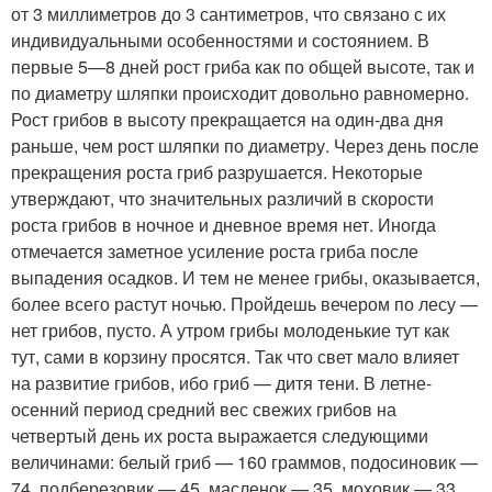
от 3 миллиметров до 3 сантиметров, что связано с их
индивидуальными особенностями и состоянием. В
первые 5—8 дней рост гриба как по общей высоте, так и
по диаметру шляпки происходит довольно равномерно.
Рост грибов в высоту прекращается на один-два дня
раньше, чем рост шляпки по диаметру. Через день после
прекращения роста гриб разрушается. Некоторые
утверждают, что значительных различий в скорости
роста грибов в ночное и дневное время нет. Иногда
отмечается заметное усиление роста гриба после
выпадения осадков. И тем не менее грибы, оказывается,
более всего растут ночью. Пройдешь вечером по лесу —
нет грибов, пусто. А утром грибы молоденькие тут как
тут, сами в корзину просятся. Так что свет мало влияет
на развитие грибов, ибо гриб — дитя тени. В летне-
осенний период средний вес свежих грибов на
четвертый день их роста выражается следующими
величинами: белый гриб — 160 граммов, подосиновик —
74, подберезовик — 45, масленок — 35, моховик — 33,