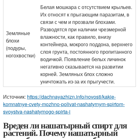
Белая мошкара с отсутствием крыльев.
Их относят к прыгающим паразитам, в
связи с чем и прозвали блохами.
Разводятся при наличии чрезмерной
Земляные
влажности, как правило, внизу
блохи
контейнера, мокрого поддона, верхнего
(подуры,
слоя грунта, постоянного пропитанного
ногохвостки)
водичкой. Появление белых личинок
негативно сказывается на развитии
корней. Земляных блох сложно
уничтожать из-за их прыгучести.
Источник:
https://dachnayazhizn.info/novosti/kakie-
komnatnye-cvety-mozhno-polivat-nashatyrnym-spirtom-
svoystva-nashatyrnogo-spirta-i
Вреден ли нашатырный спирт для
растений. Почему нашатырный