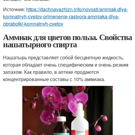
Источник:
https://dachnayazhizn.info/novosti/ammiak-dlya-
komnatnyh-cvetov-primenenie-rastvora-ammiaka-dlya-
obrabotki-komnatnyh-cvetov
Аммиак для цветов польза. Свойства
нашатырного спирта
Нашатырь представляет собой бесцветную жидкость,
которая обладает очень специфическим и очень резким
запахом. Как правило, в аптеке продаются
концентрированные составы с 10% аммиака.