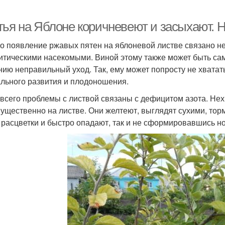
тья на Яблоне коричневеют и засыхают. 
о появление ржавых пятен на яблоневой листве связано н
итическими насекомыми. Виной этому также может быть сам
нию неправильный уход. Так, ему может попросту не хват
льного развития и плодоношения.
всего проблемы с листвой связаны с дефицитом азота. Нех
ущественно на листве. Они желтеют, выглядят сухими, торм
 расцветки и быстро опадают, так и не сформировавшись н