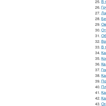
25.
В 
26.
Гр
27.
Ла
28.
Бе
29.
Ов
30.
От
31.
Об
32.
Вр
33.
В 
34.
Ка
35.
Ко
36.
Кв
37.
Гр
38.
Ка
39.
По
40.
Пл
41.
Ка
42.
Ка
43.
Ог