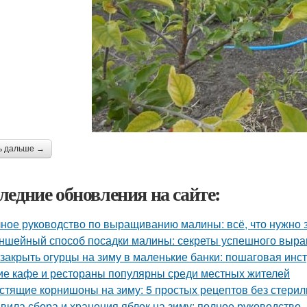
ь дальше →
ледние обновления на сайте:
ное руководство по выращиванию малины: всё, что нужно 
ншейный способ посадки малины: секреты успешного выр
 закрыть огурцы на зиму в маленькие банки: пошаговая инс
ие кафе и рестораны популярны среди местных жителей
стящие корнишоны на зиму: 5 простых рецептов без стери
вила сбора и хранения яблок на зиму: полное руководство