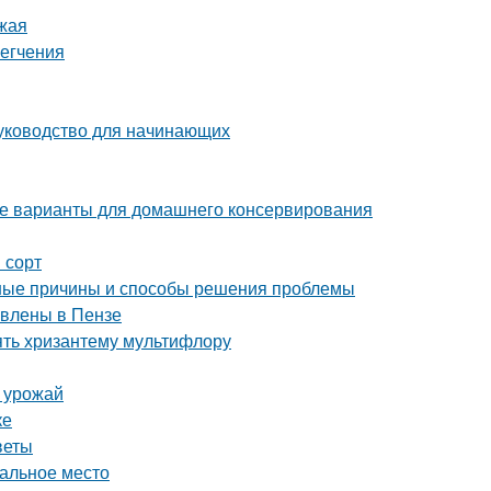
ожая
легчения
руководство для начинающих
е варианты для домашнего консервирования
 сорт
ные причины и способы решения проблемы
авлены в Пензе
ять хризантему мультифлору
ь урожай
ке
веты
еальное место