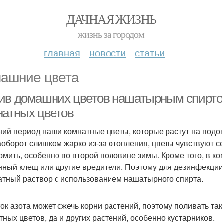
ДАЧНАЯ ЖИЗНЬ
жизнь за городом
главная
новости
статьи
ашние цвета
ив домашних цветов нашатырным спирто
натных цветов
ний период наши комнатные цветы, которые растут на подок
аоборот слишком жарко из-за отопления, цветы чувствуют с
рмить, особенно во второй половине зимы. Кроме того, в к
нный клещ или другие вредители. Поэтому для дезинфекции 
атный раствор с использованием нашатырного спирта.
ок азота может сжечь корни растений, поэтому поливать та
тных цветов, да и других растений, особенно кустарников.