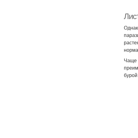
Лис
Однак
параз
расте
норма
Чаще 
преим
бурой