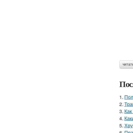
читат
Пос
1.
Пол
2.
Тра
3.
Как
4.
Как
5.
Хру
6.
Пра