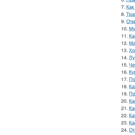
7.
Как
8.
Тра
9.
Отк
10.
Му
11.
Ка
12.
Ма
13.
Хр
14.
Лу
15.
Че
16.
Ку
17.
По
18.
Ка
19.
По
20.
Ка
21.
Ка
22.
Ка
23.
Ка
24.
От