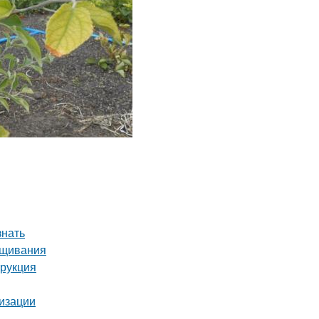
знать
ащивания
трукция
лизации