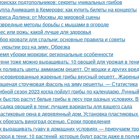
поисках подтопольников: секреты уникальных грибов
уппа Анимация в Кемерове: как купить билеты на концерты
риса Долина: от Москвы до мировой сцены
звредные методы борьбы с мышами в огороде
ес или рожь: какой лучше для здоровья
бор кровати для спальни: основные правила и советы
 укрытии роз на зиму. Обрезка
емя уборки моркови: региональные особенности
тени тоже можно выращивать: 10 овощей для урожая в тен
к поливать цветы аммиаком рецепт. От мошки и других вре
нсервированные жареные грибы вкусный рецепт.. Жареные
ашеная стручковая фасоль на зиму рецепты. — Статистика
ибной сезон 2023 когда пойдут грибы по календарю. Лунный
к быстро растут белые грибы в лесу при разных условиях. В
садка овощей в тени: лучшие варианты для вашего сада
астиковые окна в деревянный дом. Установка пластиковых 
к обрезать виноград осенью. Сроки проведения
к выращивать гуаву в домашних условиях — приручаем тро
ород в тени: 10 растений, которые будут расти даже в полу