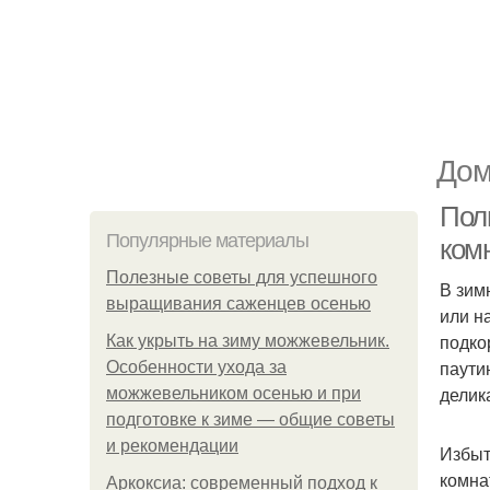
Дом
Пол
Популярные материалы
ком
Полезные советы для успешного
В зим
выращивания саженцев осенью
или н
подко
Как укрыть на зиму можжевельник.
паути
Особенности ухода за
делик
можжевельником осенью и при
подготовке к зиме — общие советы
и рекомендации
Избыт
комна
Аркоксиа: современный подход к