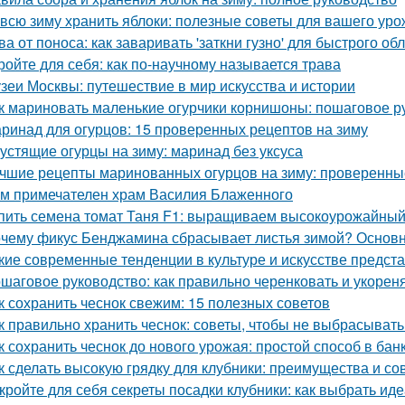
 всю зиму хранить яблоки: полезные советы для вашего ур
ва от поноса: как заваривать 'заткни гузно' для быстрого об
ройте для себя: как по-научному называется трава
зеи Москвы: путешествие в мир искусства и истории
к мариновать маленькие огурчики корнишоны: пошаговое 
ринад для огурцов: 15 проверенных рецептов на зиму
устящие огурцы на зиму: маринад без уксуса
чшие рецепты маринованных огурцов на зиму: проверенны
м примечателен храм Василия Блаженного
пить семена томат Таня F1: выращиваем высокоурожайный
чему фикус Бенджамина сбрасывает листья зимой? Основ
кие современные тенденции в культуре и искусстве предст
шаговое руководство: как правильно черенковать и укорен
к сохранить чеснок свежим: 15 полезных советов
к правильно хранить чеснок: советы, чтобы не выбрасыват
к сохранить чеснок до нового урожая: простой способ в бан
к сделать высокую грядку для клубники: преимущества и со
кройте для себя секреты посадки клубники: как выбрать ид