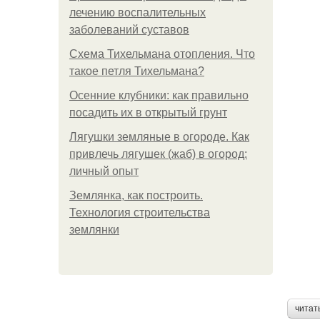
лечению воспалительных
заболеваний суставов
Схема Тихельмана отопления. Что
такое петля Тихельмана?
Осенние клубники: как правильно
посадить их в открытый грунт
Лягушки земляные в огороде. Как
привлечь лягушек (жаб) в огород:
личный опыт
Землянка, как построить.
Технология строительства
землянки
читат