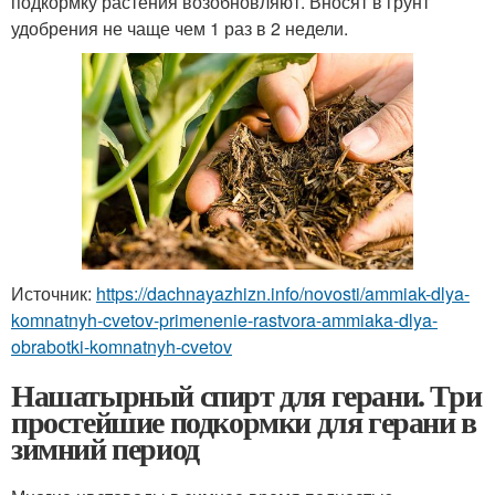
подкормку растения возобновляют. Вносят в грунт
удобрения не чаще чем 1 раз в 2 недели.
Источник:
https://dachnayazhizn.info/novosti/ammiak-dlya-
komnatnyh-cvetov-primenenie-rastvora-ammiaka-dlya-
obrabotki-komnatnyh-cvetov
Нашатырный спирт для герани. Три
простейшие подкормки для герани в
зимний период