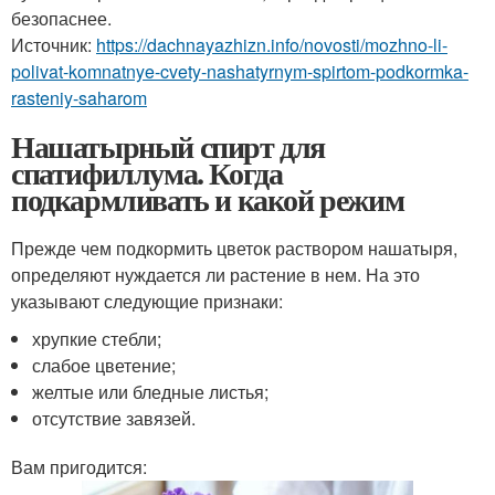
безопаснее.
Источник:
https://dachnayazhizn.info/novosti/mozhno-li-
polivat-komnatnye-cvety-nashatyrnym-spirtom-podkormka-
rasteniy-saharom
Нашатырный спирт для
спатифиллума. Когда
подкармливать и какой режим
Прежде чем подкормить цветок раствором нашатыря,
определяют нуждается ли растение в нем. На это
указывают следующие признаки:
хрупкие стебли;
слабое цветение;
желтые или бледные листья;
отсутствие завязей.
Вам пригодится: