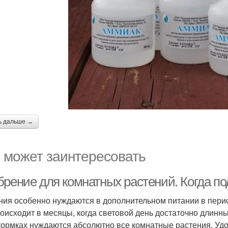
ь дальше →
 может заинтересовать
брение для комнатных растений. Когда п
ния особенно нуждаются в дополнительном питании в перио
роисходит в месяцы, когда световой день достаточно длинны
кормках нуждаются абсолютно все комнатные растения. Удоб