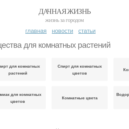
ДАЧНАЯ ЖИЗНЬ
жизнь за городом
главная
новости
статьи
ества для комнатных растений
пирт для комнатных
Спирт для комнатных
Ко
растений
цветов
миак для комнатных
Водор
Комнатные цвета
цветов
У
ммиак для растений
Спирт для растений