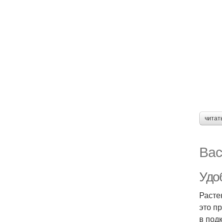
читат
Вас
Удо
Расте
это п
в под