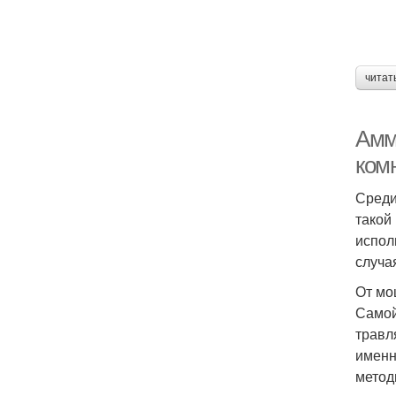
читат
Амм
ком
Среди
такой
испол
случа
От мо
Самой
травл
именн
метод