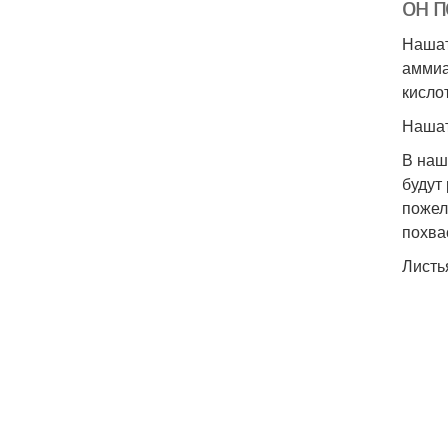
он 
Нашат
аммиа
кисло
Нашат
В наш
будут
пожел
похва
Листь