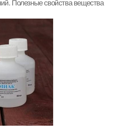
растений
ний. Полезные свойства вещества