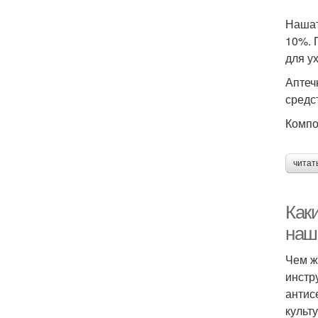
Нашат
10%. 
для у
Аптеч
средс
Компо
читат
Как
наш
Чем ж
инстр
антис
культ