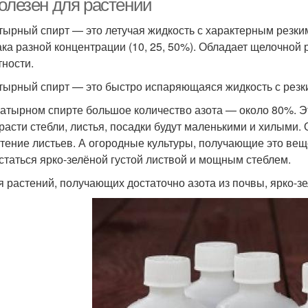
полезен для растений
ырный спирт — это летучая жидкость с характерным резки
ка разной концентрации (10, 25, 50%). Обладает щелочной 
тности.
ырный спирт — это быстро испаряющаяся жидкость с резк
атырном спирте большое количество азота — около 80%. Эт
 расти стебли, листья, посадки будут маленькими и хилыми.
тение листьев. А огородные культуры, получающие это веще
статься ярко-зелёной густой листвой и мощным стеблем.
я растений, получающих достаточно азота из почвы, ярко-з