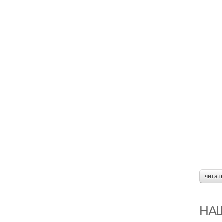
читат
НАШ