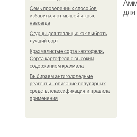
Амм
Семь проверенных способов
для
избавиться от мышей и крыс
навсегда
Огурцы для теплицы: как выбрать
лучший сорт
Крахмалистые сорта картофеля.
Сорта картофеля с высоким
содержанием крахмала
Выбираем антигололедные
реагенты - описание популярных
средств, классификация и правила
применения