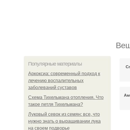
Вещ
Популярные материалы
С
Аркоксиа: современный подход к
лечению воспалительных
заболеваний суставов
Ам
Схема Тихельмана отопления. Что
такое петля Тихельмана?
Луковый севок из семян: все, что
нужно знать о выращивании лука
А
на своем подворье