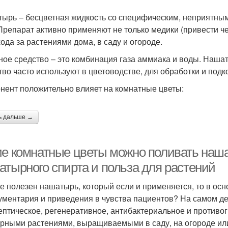
ырь – бесцветная жидкость со специфическим, неприятным
Препарат активно применяют не только медики (привести че
хода за растениями дома, в саду и огороде.
ное средство – это комбинация газа аммиака и воды. Наша
тво часто используют в цветоводстве, для обработки и под
нент положительно влияет на комнатные цветы:
ь дальше →
ие комнатные цветы можно поливать наш
атырного спирта и польза для растений
е полезен нашатырь, который если и применяется, то в осн
ументария и приведения в чувства пациентов? На самом дел
ептическое, регенеративное, антибактериальное и противо
урными растениями, выращиваемыми в саду, на огороде ил