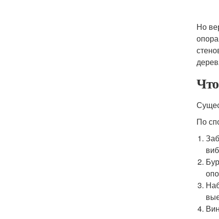
Но ве
опора
стено
дерев
Что
Сущес
По сп
Заб
виб
Бур
опо
Наб
вые
Вин