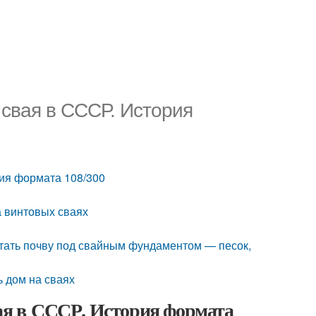
 свая в СССР. История
рия формата 108/300
а винтовых сваях
отать почву под свайным фундаментом — песок,
ь дом на сваях
вая в СССР. История формата