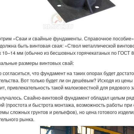
трим «Сваи и свайные фундаменты. Справочное пособие» 1
 должна быть винтовая свая: «Ствол металлической винтов
к 10–14 мм (обычно из бесшовных горячекатаных по ГОСТ 
альные размеры винтовых свай:
 согласиться, что фундамент на таких опорах будет доста
тельства. Вот только будет ли он дешёвым? Исходя из цен
чит, привлекательность такой малоизвестной для рядового 
олучалось. Свайно-винтовой фундамент обладал целым ря
ий (простота и быстрота монтажа, возможность работы при
емы сложных грунтов и рельефов), но цена готового издел
тельного рынка.