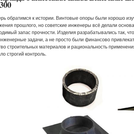
/300
ерь обратимся к истории. Винтовые опоры были хорошо из
жения прошлого, но советские инженеры всё делали основат
одимый запас прочности. Изделия разрабатывались так, ч
инженерные задачи, а не просто были финансово привлекат
тво строительных материалов и рациональность применения
ло строгий контроль.