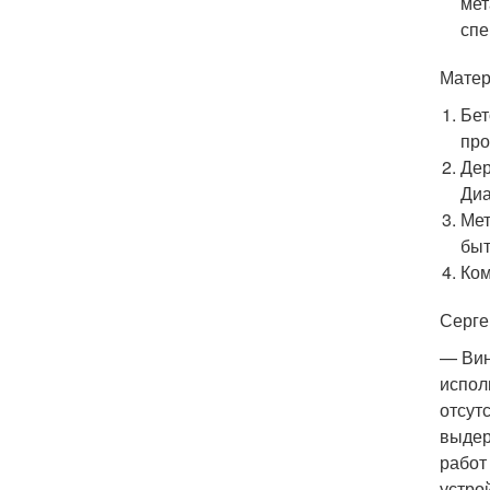
мет
спе
Матер
Бет
про
Дер
Диа
Мет
быт
Ком
Серге
— Вин
испол
отсут
выдер
работ
устро