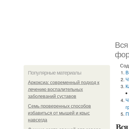
Вся
фор
Сод
В
Популярные материалы
Ч
Аркоксиа: современный подход к
К
лечению воспалительных
заболеваний суставов
Ч
Семь проверенных способов
г
избавиться от мышей и крыс
П
навсегда
Вся