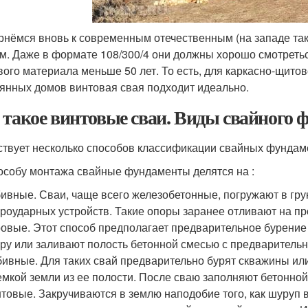
рнёмся вновь к современным отечественным (на западе та
м. Даже в формате 108/300/4 они должны хорошо смотреться
вого материала меньше 50 лет. То есть, для каркасно-щитов
янных домов винтовая свая подходит идеально.
 такое винтовые сваи. Виды свайного 
твует несколько способов классификации свайных фундаме
особу монтажа свайные фундаменты делятся на :
ивные. Сваи, чаще всего железобетонные, погружают в гр
роударных устройств. Такие опоры заранее отливают на пр
овые. Этот способ предполагает предварительное бурение
ру или заливают полость бетонной смесью с предварител
ивные. Для таких свай предварительно бурят скважины ил
мкой земли из ее полости. После сваю заполняют бетонной
товые. Закручиваются в землю наподобие того, как шуруп в