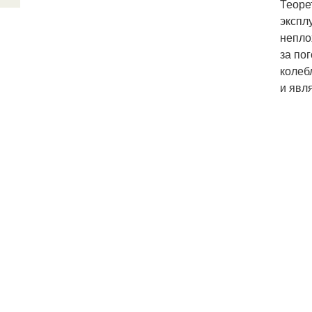
Теоре
экспл
непло
за по
колеб
и явл