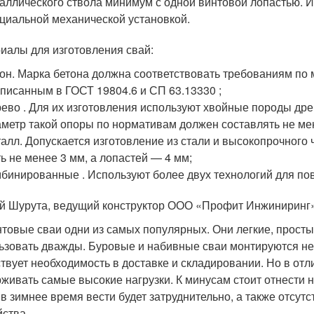
аллического ствола минимум с одной винтовой лопастью. 
циальной механической установкой.
иалы для изготовления свай:
он. Марка бетона должна соответствовать требованиям по
писанным в ГОСТ 19804.6 и СП 63.13330 ;
ево . Для их изготовления используют хвойные породы древ
метр такой опоры по нормативам должен составлять не мене
алл. Допускается изготовление из стали и высокопрочного
ь не менее 3 мм, а лопастей — 4 мм;
бинированные . Используют более двух технологий для п
й Шурута, ведущий конструктор ООО «Профит Инжиниринг»
товые сваи одни из самых популярных. Они легкие, просты
ьзовать дважды. Буровые и набивные сваи монтируются неп
ствует необходимость в доставке и складировании. Но в от
живать самые высокие нагрузки. К минусам стоит отнести н
 в зимнее время вести будет затруднительно, а также отсут
йства.