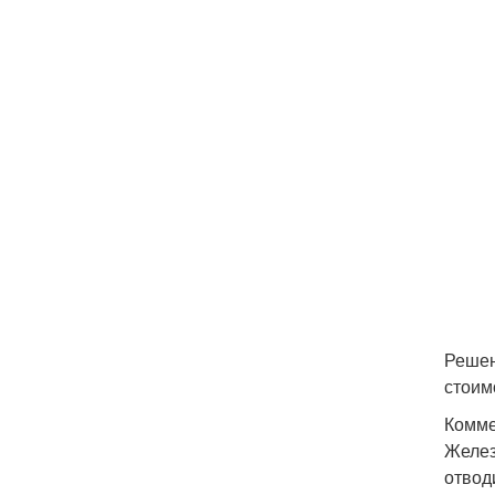
Решен
стоим
Комме
Желез
отвод