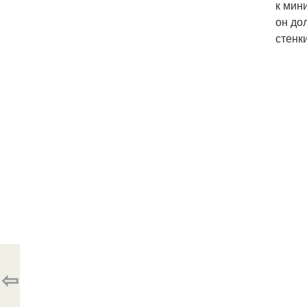
к мин
он до
стенк
⇦