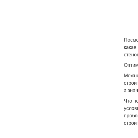
Посмо
какая
стено
Оптим
Можно
строи
а зна
Что п
услов
пробл
строи