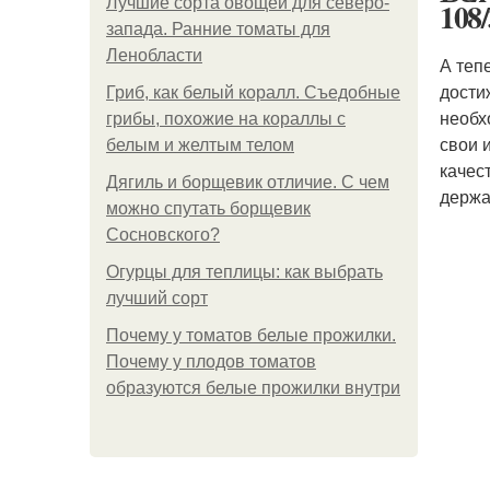
Лучшие сорта овощей для северо-
108
запада. Ранние томаты для
Ленобласти
А теп
дости
Гриб, как белый коралл. Съедобные
необх
грибы, похожие на кораллы с
свои 
белым и желтым телом
качес
Дягиль и борщевик отличие. С чем
держа
можно спутать борщевик
Сосновского?
Огурцы для теплицы: как выбрать
лучший сорт
Почему у томатов белые прожилки.
Почему у плодов томатов
образуются белые прожилки внутри