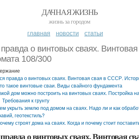
ДАЧНАЯ ЖИЗНЬ
жизнь за городом
главная
новости
статьи
 правда о винтовых сваях. Винтовая
мата 108/300
ержание
ся правда о винтовых сваях. Винтовая свая в СССР. Исто
то такое винтовые сваи. Виды свайного фундамента
акой дом можно построить на винтовых сваях. Постройка н
Требования к грунту
ем укрыть землю под домом на сваях. Надо ли и как обраб
равий, геотекстиль?
очему строят дома на сваях. Когда и почему стоит поставит
 правда о винтовых сваях. Винтовая с