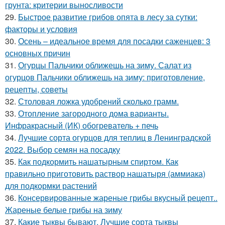
грунта: критерии выносливости
29.
Быстрое развитие грибов опята в лесу за сутки:
факторы и условия
30.
Осень – идеальное время для посадки саженцев: 3
основных причин
31.
Огурцы Пальчики оближешь на зиму. Салат из
огурцов Пальчики оближешь на зиму: приготовление,
рецепты, советы
32.
Столовая ложка удобрений сколько грамм.
33.
Отопление загородного дома варианты.
Инфракрасный (ИК) обогреватель + печь
34.
Лучшие сорта огурцов для теплиц в Ленинградской
2022. Выбор семян на посадку
35.
Как подкормить нашатырным спиртом. Как
правильно приготовить раствор нашатыря (аммиака)
для подкормки растений
36.
Консервированные жареные грибы вкусный рецепт..
Жареные белые грибы на зиму
37.
Какие тыквы бывают. Лучшие сорта тыквы