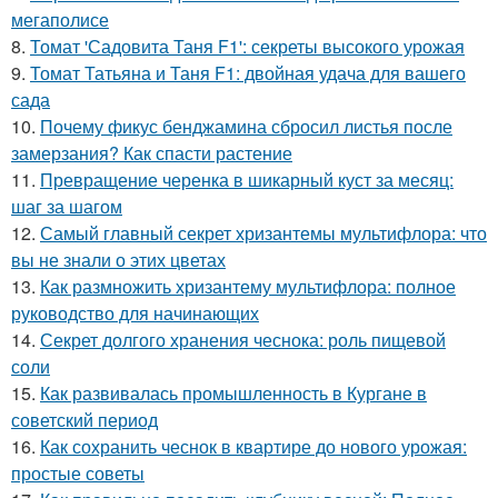
мегаполисе
8.
Томат 'Садовита Таня F1': секреты высокого урожая
9.
Томат Татьяна и Таня F1: двойная удача для вашего
сада
10.
Почему фикус бенджамина сбросил листья после
замерзания? Как спасти растение
11.
Превращение черенка в шикарный куст за месяц:
шаг за шагом
12.
Самый главный секрет хризантемы мультифлора: что
вы не знали о этих цветах
13.
Как размножить хризантему мультифлора: полное
руководство для начинающих
14.
Секрет долгого хранения чеснока: роль пищевой
соли
15.
Как развивалась промышленность в Кургане в
советский период
16.
Как сохранить чеснок в квартире до нового урожая:
простые советы