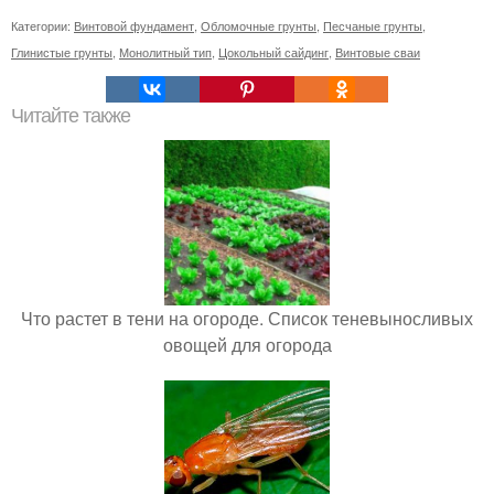
Категории:
Винтовой фундамент
,
Обломочные грунты
,
Песчаные грунты
,
Глинистые грунты
,
Монолитный тип
,
Цокольный сайдинг
,
Винтовые сваи
Читайте также
Что растет в тени на огороде. Список теневыносливых
овощей для огорода