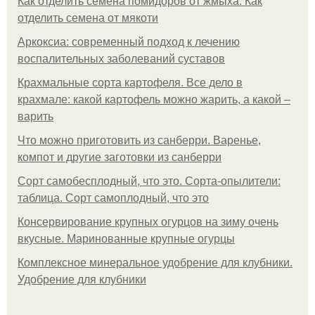
Как отделить семена помидоров от жмыха. Как
отделить семена от мякоти
Аркоксиа: современный подход к лечению
воспалительных заболеваний суставов
Крахмальные сорта картофеля. Все дело в
крахмале: какой картофель можно жарить, а какой –
варить
Что можно приготовить из санберри. Варенье,
компот и другие заготовки из санберри
Сорт самобесплодный, что это. Сорта-опылители:
таблица. Сорт самоплодный, что это
Консервирование крупных огурцов на зиму очень
вкусные. Маринованные крупные огурцы
Комплексное минеральное удобрение для клубники.
Удобрение для клубники