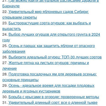
21.
Где можно найти актуальное расписание Дидюли в
Барнауле
22.
Удивительный мир яблоневых садов Сибири:
открываем секреты
23.
Быстрорастущие сорта огурцов: как выбрать и
вырастить
24.
Выбор лучших огурцов для открытого грунта в 2024
году
25.
Осень и парша: как защитить яблони от опасного
заболевания
26.
Выберите идеальный огурец: ТОП-30 лучших сортов
27.
Желтые пятна на листьях огурцов: причины и
лечение
28.
Подготовка посадочных ям для деревьев осенью:
основные принципы
29.
Осень - идеальное время для посадки плодовых
деревьев и ягодных кустарников
30.
Борьба с крысами в огороде: проверенные методы
31.
Удивительный длинный сорт: все о длинной тыкве