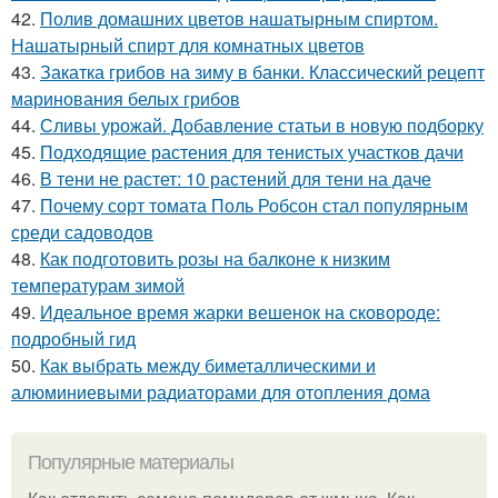
42.
Полив домашних цветов нашатырным спиртом.
Нашатырный спирт для комнатных цветов
43.
Закатка грибов на зиму в банки. Классический рецепт
маринования белых грибов
44.
Сливы урожай. Добавление статьи в новую подборку
45.
Подходящие растения для тенистых участков дачи
46.
В тени не растет: 10 растений для тени на даче
47.
Почему сорт томата Поль Робсон стал популярным
среди садоводов
48.
Как подготовить розы на балконе к низким
температурам зимой
49.
Идеальное время жарки вешенок на сковороде:
подробный гид
50.
Как выбрать между биметаллическими и
алюминиевыми радиаторами для отопления дома
Популярные материалы