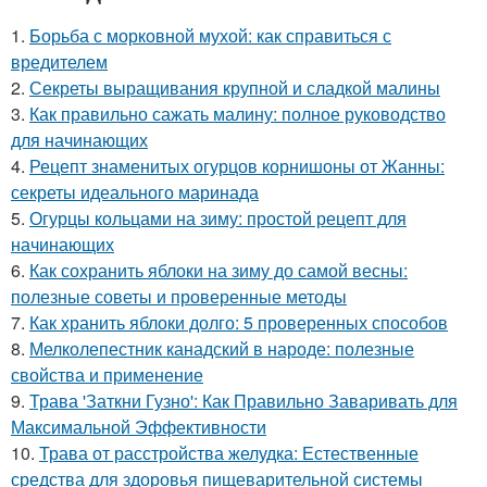
1.
Борьба с морковной мухой: как справиться с
вредителем
2.
Секреты выращивания крупной и сладкой малины
3.
Как правильно сажать малину: полное руководство
для начинающих
4.
Рецепт знаменитых огурцов корнишоны от Жанны:
секреты идеального маринада
5.
Огурцы кольцами на зиму: простой рецепт для
начинающих
6.
Как сохранить яблоки на зиму до самой весны:
полезные советы и проверенные методы
7.
Как хранить яблоки долго: 5 проверенных способов
8.
Мелколепестник канадский в народе: полезные
свойства и применение
9.
Трава 'Заткни Гузно': Как Правильно Заваривать для
Максимальной Эффективности
10.
Трава от расстройства желудка: Естественные
средства для здоровья пищеварительной системы