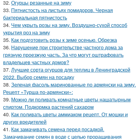
32.
Огурцы резанные на зиму
33.
Пятнистость на листьях помидоров. Черная
бактериальная пятнистость
34.
Чем укрыть розы на зиму. Воздушно-сухой способ
укрытия роз на зиму
35.
Как подготовить розы к зиме осенью. Обрезка
36.
Нарушение при строительстве частного дома за
грязную проезжую часть. За что могут оштрафовать
владельцев частных домов?
37.
Лучшие сорта огурцов для теплиц в Ленинградской
2022. Выбор семян на посадку
38.
Зеленая фасоль маринованные по армянски на зиму.
Рецепт «Турша по-армянски»:
39.
Можно ли поливать комнатные цветы нашатырным
спиртом. Подкормка растений сахаром
40.
Как поливать цветы аммиаком рецепт. От мошки и
других вредителей
41.
Как замачивать семена перед посадкой.
Замачивание семян в воде с целью проращивания