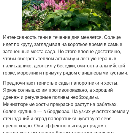
Интенсивность тени в течение дня меняется. Солнце
идет по кругу, заглядывая на короткое время в самые
затененные места сада. Но этого вполне достаточно,
чтобы обогреть теплом астильбу и лесную герань в
палисаднике, девясил у беседки, очиток на альпийской
горке, морозник и примулу рядом с вишневыми кустами.
Предпочитают тенистые сады папоротники и хосты.
Яркое солнышко им противопоказано, а хороший
дренаж и регулярные поливы необходимы.
Миниатюрные хосты прекрасно растут на рабатках,
более крупные — в бордюрах. На узких участках земли у
стен зданий и оград папоротники чувствуют себя
превосходно. Они эффектно выглядят рядом с
пестролистными желто-белыми хостами среднего