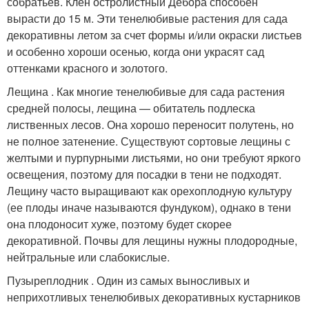
собратьев. Клен остролистный Дебора способен
вырасти до 15 м. Эти тенелюбивые растения для сада
декоративны летом за счет формы и/или окраски листьев
и особенно хороши осенью, когда они украсят сад
оттенками красного и золотого.
Лещина . Как многие тенелюбивые для сада растения
средней полосы, лещина — обитатель подлеска
лиственных лесов. Она хорошо переносит полутень, но
не полное затенение. Существуют сортовые лещины с
желтыми и пурпурными листьями, но они требуют яркого
освещения, поэтому для посадки в тени не подходят.
Лещину часто выращивают как орехоплодную культуру
(ее плоды иначе называются фундуком), однако в тени
она плодоносит хуже, поэтому будет скорее
декоративной. Почвы для лещины нужны плодородные,
нейтральные или слабокислые.
Пузыреплодник . Один из самых выносливых и
неприхотливых тенелюбивых декоративных кустарников