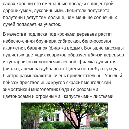
садах хороши его смешанные посадки с дицентрой,
дороникумом, луковичными. Любители полусвета-
полутени цветут тем дольше, чем меньше солнечных
лучей попадает на участок.
В качестве подлеска под кронами деревьев растет
небесно-синяя бруннера сибирская, бело-розовая
аквилегия, барвинок (фиалка ведьм). Большие массивы
пушистых цветущих ковриков образует вблизи деревьев
и кустарников колокольчик лесной, фиалка душистая
(виола), анемона дубравная. Цветы не требуют ухода,
быстро размножаются, очень привлекательны. Унылый
пейзаж приствольных кругов скрасит монгольский
зимостойкий многолетник бадан с розовыми
цветоносами и огромными «капустными» листьями.