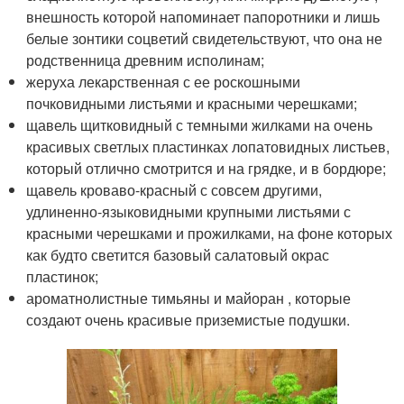
внешность которой напоминает папоротники и лишь
белые зонтики соцветий свидетельствуют, что она не
родственница древним исполинам;
жеруха лекарственная с ее роскошными
почковидными листьями и красными черешками;
щавель щитковидный с темными жилками на очень
красивых светлых пластинках лопатовидных листьев,
который отлично смотрится и на грядке, и в бордюре;
щавель кроваво-красный с совсем другими,
удлиненно-языковидными крупными листьями с
красными черешками и прожилками, на фоне которых
как будто светится базовый салатовый окрас
пластинок;
ароматнолистные тимьяны и майоран , которые
создают очень красивые приземистые подушки.