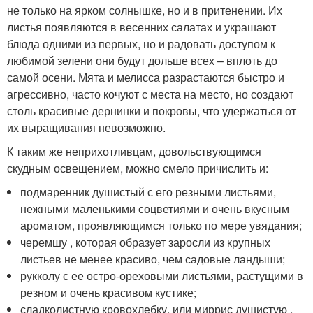
не только на ярком солнышке, но и в притенении. Их
листья появляются в весенних салатах и украшают
блюда одними из первых, но и радовать доступом к
любимой зелени они будут дольше всех – вплоть до
самой осени. Мята и мелисса разрастаются быстро и
агрессивно, часто кочуют с места на место, но создают
столь красивые дернинки и покровы, что удержаться от
их выращивания невозможно.
К таким же неприхотливцам, довольствующимся
скудным освещением, можно смело причислить и:
подмаренник душистый с его резными листьями,
нежными маленькими соцветиями и очень вкусным
ароматом, проявляющимся только по мере увядания;
черемшу , которая образует заросли из крупных
листьев не менее красиво, чем садовые ландыши;
рукколу с ее остро-ореховыми листьями, растущими в
резном и очень красивом кустике;
сладколистную кровохлебку, или миррис душистую ,