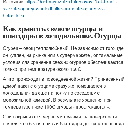
Источник:
https://dachnayazhizn.info/novosti/kak-hranit-
svezhie-ogurcy-v-holodilnike-hranenie-ogurcov-v-
holodilnike
Как хранить свежие огурцы и
помидоры в холодильнике. Огурцы
Огурец – овощ теплолюбивый. Не зависимо от того, где
он куплен, на рынке или в супермаркете , оптимальные
условия для хранения свежих огурцов обеспечиваются
только при температуре около 15
0
С.
А что происходит в повседневной жизни? Принесенный
домой пакет с огурцами сразу же помещается в
холодильник да еще на полку по соседству с
морозильной камерой. В результате хранения при
температуре ниже 10
0
С огурцы «простужаются».
Они покрываются черными точками, на поверхности
появляется белая слизь и благодаря доступу кислорода