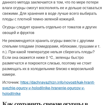
данного метода заключается в том, что по мере потери
влаги огурцы смогут восполнять ее и дольше оставаться
свежими. Для хранения в воде лучше всего выбирать
плоды с плотной темно-зеленой кожицей.
Огурцы следует хранить отдельно от томатов и других
овощей и фруктов
Не рекомендуется хранить огурцы вместе с другими
спелыми плодами (помидорами, яблоками, грушами и т.
п.). При какой температуре нельзя сберегать плоды?
Если она окажется ниже 0 ℃, зеленцы быстро
размягчатся и покроются слизью, поэтому не стоит
размещать их в холодильнике близко к морозильной
камере.
Источник:
https://dachnayazhizn.info/novosti/kak-hranit-
svezhie-ogurcy-v-holodilnike-hranenie-ogurcov-v-
holodilnike
Как сохранить свежие огурцы в