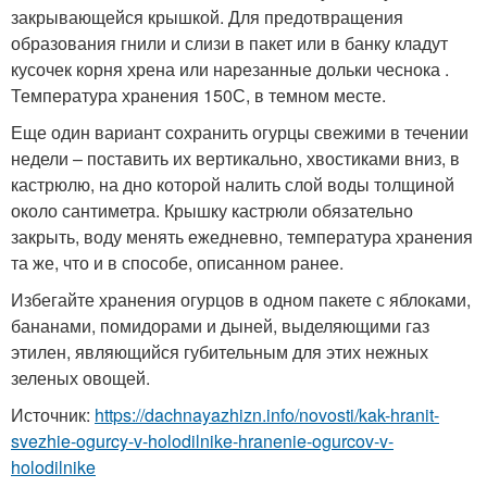
закрывающейся крышкой. Для предотвращения
образования гнили и слизи в пакет или в банку кладут
кусочек корня хрена или нарезанные дольки чеснока .
Температура хранения 15
0
С, в темном месте.
Еще один вариант сохранить огурцы свежими в течении
недели – поставить их вертикально, хвостиками вниз, в
кастрюлю, на дно которой налить слой воды толщиной
около сантиметра. Крышку кастрюли обязательно
закрыть, воду менять ежедневно, температура хранения
та же, что и в способе, описанном ранее.
Избегайте хранения огурцов в одном пакете с яблоками,
бананами, помидорами и дыней, выделяющими газ
этилен, являющийся губительным для этих нежных
зеленых овощей.
Источник:
https://dachnayazhizn.info/novosti/kak-hranit-
svezhie-ogurcy-v-holodilnike-hranenie-ogurcov-v-
holodilnike