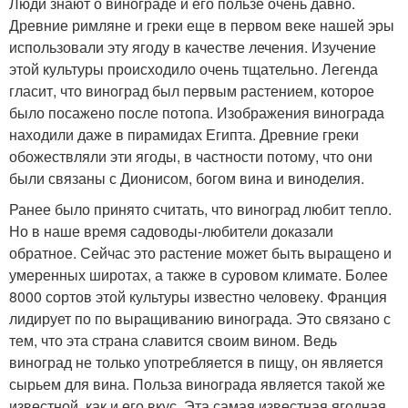
Люди знают о винограде и его пользе очень давно.
Древние римляне и греки еще в первом веке нашей эры
использовали эту ягоду в качестве лечения. Изучение
этой культуры происходило очень тщательно. Легенда
гласит, что виноград был первым растением, которое
было посажено после потопа. Изображения винограда
находили даже в пирамидах Египта. Древние греки
обожествляли эти ягоды, в частности потому, что они
были связаны с Дионисом, богом вина и виноделия.
Ранее было принято считать, что виноград любит тепло.
Но в наше время садоводы-любители доказали
обратное. Сейчас это растение может быть выращено и
умеренных широтах, а также в суровом климате. Более
8000 сортов этой культуры известно человеку. Франция
лидирует по по выращиванию винограда. Это связано с
тем, что эта страна славится своим вином. Ведь
виноград не только употребляется в пищу, он является
сырьем для вина. Польза винограда является такой же
известной, как и его вкус. Эта самая известная ягодная