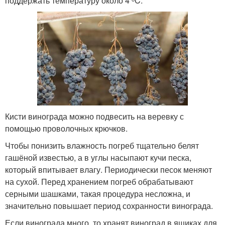
поддержать температуру около 4 ᵒC.
Кисти винограда можно подвесить на веревку с
помощью проволочных крючков.
Чтобы понизить влажность погреб тщательно белят
гашёной известью, а в углы насыпают кучи песка,
который впитывает влагу. Периодически песок меняют
на сухой. Перед хранением погреб обрабатывают
серными шашками, такая процедура несложна, и
значительно повышает период сохранности винограда.
Если винограда много, то хранят виноград в ящиках для