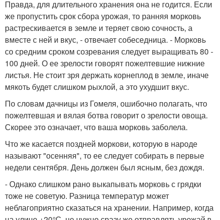
Правда, для длительного хранения она не годится. Если
же пропустить срок сбора урожая, то ранняя морковь
растрескивается в земле и теряет свою сочность, а
вместе с ней и вкус, - отвечает собеседница. - Морковь
со средним сроком созревания следует выращивать 80 -
100 дней. О ее зрелости говорят пожелтевшие нижние
листья. Не стоит зря держать корнеплод в земле, иначе
мякоть будет слишком рыхлой, а это ухудшит вкус.
По словам дачницы из Гомеля, ошибочно полагать, что
пожелтевшая и вялая ботва говорит о зрелости овоща.
Скорее это означает, что ваша морковь заболела.
Что же касается поздней моркови, которую в народе
называют "осенняя", то ее следует собирать в первые
недели сентября. День должен был ясным, без дождя.
- Однако слишком рано выкапывать морковь с грядки
тоже не советую. Разница температур может
неблагоприятно сказаться на хранении. Например, когда
на улице +20°С, не нужно сразу же отправлять урожай в