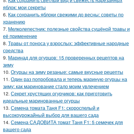
5.
Как сохранить светлый вид и свежесть нарезанных
яблок: мои секреты
6.
Как сохранить яблоки свежими до весны: советы по
хранению
7.
Мелколепестник: полезные свойства сушёной травы и
её применение
8.
Травы от поноса у взрослых: эффективные народные
средства
9.
Маринад для огурцов: 15 проверенных рецептов на
зиму
10.
Огурцы на зиму резаные: самые вкусные рецепты
11.
Один раз попробовала и теперь мариную огурцы на
зиму: как маринование стало моим увлечением
12.
Секрет хрустящих огурчиков: как приготовить
идеальные маринованные огурцы
13.
Семена томата Таня F1: скороспелый и
высокоурожайный выбор для вашего сада
14.
Семена САДОВИТА томат Таня F1: 5 семечек для
вашего сада