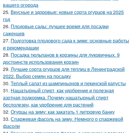
вашего огорода
25.
Вкусные и здоровые: новые сорта огурцов на 2025
год
26.
Плодовые сады: лучшее время для посадки
саженцев
27.
Подготовка плодового сада к зиме: основные работы
и рекомендации
28.
Посадка тюльпанов в корзины для луковичных. 9
достоинств использования корзин
29.
Лучшие сорта огурцов для теплиц в Ленинградской
2022. Выбор семян на посадку
30.
Теплый салат из шампиньонов и пекинской капусты
31.
Нашатырный спирт, как удобрение и полезная
азотная подкормка. Почему нашатырный спирт
бесполезен, как удобрение для растений
32.
Огурцы на зиму: как закатать 1 литровую банку
33.
Спаржевая фасоль на зиму. Немного о спаржевой
фасоли