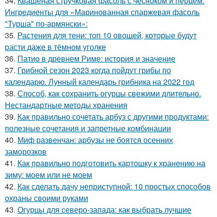
34.
Квашеная стручковая фасоль с чесноком и перцем.
Ингредиенты для «Маринованная спаржевая фасоль
"Турша" по-армянски»:
35.
Растения для тени: топ 10 овощей, которые будут
расти даже в тёмном уголке
36.
Патио в древнем Риме: история и значение
37.
Грибной сезон 2023 когда пойдут грибы по
календарю. Лунный календарь грибника на 2022 год
38.
Способ, как сохранить огурцы свежими длительно.
Нестандартные методы хранения
39.
Как правильно сочетать арбуз с другими продуктами:
полезные сочетания и запретные комбинации
40.
Миф развенчан: арбузы не боятся осенних
заморозков
41.
Как правильно подготовить картошку к хранению на
зиму: моем или не моем
42.
Как сделать дачу неприступной: 10 простых способов
охраны своими руками
43.
Огурцы для северо-запада: как выбрать лучшие