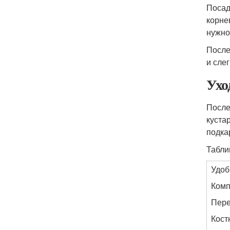
Посад
корне
нужно
После
и сле
Ухо
После
куста
подка
Табли
Удоб
Комп
Пере
Кост