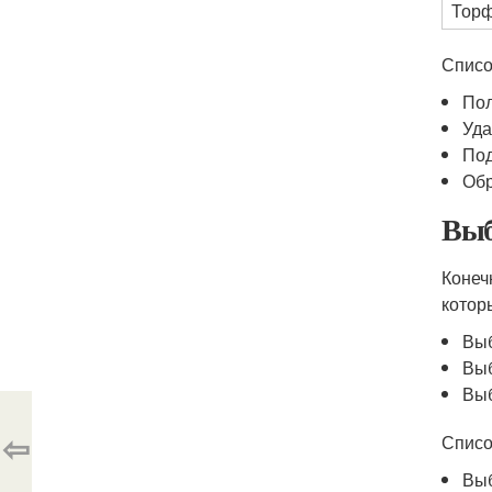
Тор
Списо
По
Уда
Под
Обр
Выб
Конеч
котор
Выб
Выб
Выб
⇦
Списо
Выб