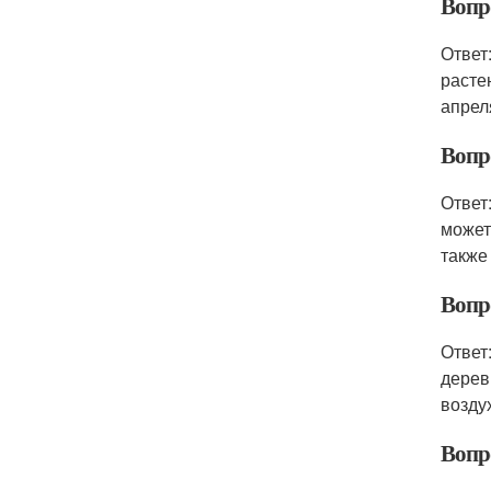
Вопр
Ответ
расте
апрел
Вопр
Ответ
может
также
Вопр
Ответ
дерев
возду
Вопро