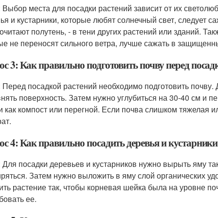
: Выбор места для посадки растений зависит от их светолюб
ья и кустарники, которые любят солнечный свет, следует са
очитают полутень, - в тени других растений или зданий. Так
ые не переносят сильного ветра, лучше сажать в защищенны
ос 3: Как правильно подготовить почву перед посад
: Перед посадкой растений необходимо подготовить почву. Д
нять поверхность. Затем нужно углубиться на 30-40 см и п
и как компост или перегной. Если почва слишком тяжелая 
ат.
ос 4: Как правильно посадить деревья и кустарники
: Для посадки деревьев и кустарников нужно вырыть яму та
ряться. Затем нужно выложить в яму слой органических уд
ить растение так, чтобы корневая шейка была на уровне по
бовать ее.