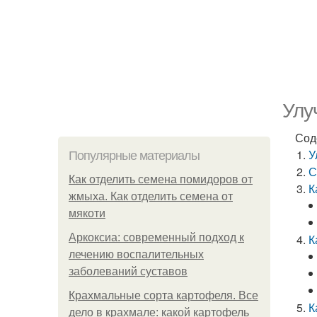
Улу
Сод
У
Популярные материалы
С
Как отделить семена помидоров от
К
жмыха. Как отделить семена от
мякоти
Аркоксиа: современный подход к
К
лечению воспалительных
заболеваний суставов
Крахмальные сорта картофеля. Все
К
дело в крахмале: какой картофель