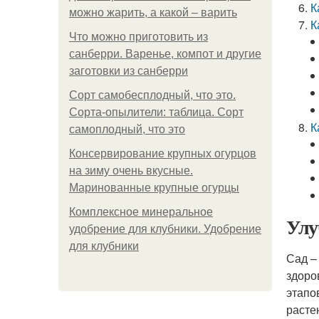
К
можно жарить, а какой – варить
К
Что можно приготовить из
санберри. Варенье, компот и другие
заготовки из санберри
Сорт самобесплодный, что это.
Сорта-опылители: таблица. Сорт
К
самоплодный, что это
Консервирование крупных огурцов
на зиму очень вкусные.
Маринованные крупные огурцы
Комплексное минеральное
Улу
удобрение для клубники. Удобрение
для клубники
Сад –
здоро
этапо
расте