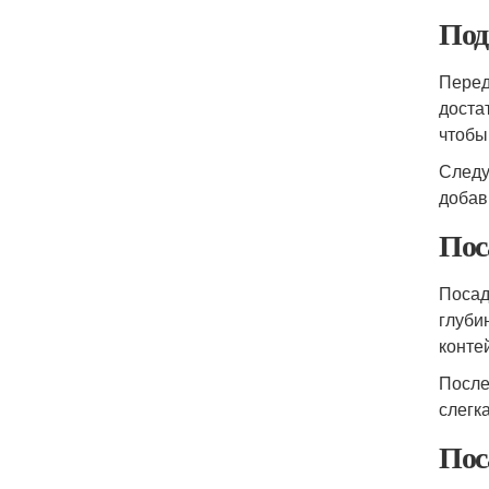
Под
Перед
доста
чтобы
Следу
добав
Пос
Посад
глуби
конте
После
слегк
Пос