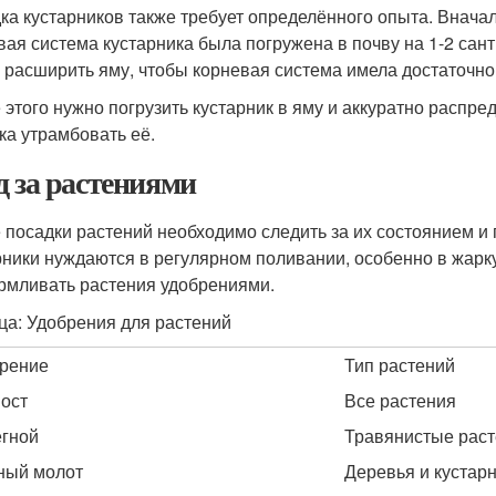
ка кустарников также требует определённого опыта. Вначал
вая система кустарника была погружена в почву на 1-2 сан
 расширить яму, чтобы корневая система имела достаточно 
 этого нужно погрузить кустарник в яму и аккуратно распре
гка утрамбовать её.
д за растениями
 посадки растений необходимо следить за их состоянием и 
рники нуждаются в регулярном поливании, особенно в жарку
рмливать растения удобрениями.
ца: Удобрения для растений
рение
Тип растений
ост
Все растения
гной
Травянистые рас
ный молот
Деревья и кустар