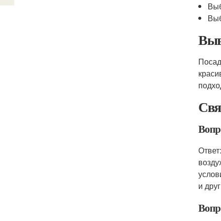
Выб
Выб
Выв
Посад
краси
подхо
Свя
Вопро
Ответ
возду
услов
и друг
Вопр