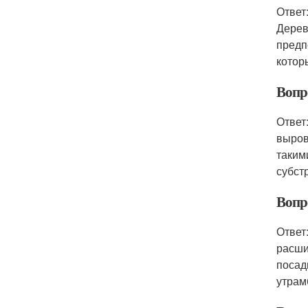
Ответ
Дерев
предп
котор
Вопр
Ответ
выров
таким
субстр
Вопр
Ответ
расши
посад
утрам