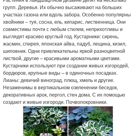
групп. Деревья. Их обычно высаживают на больших
участках газона или вдоль забора. Особенно популярны
хвойники – туя, сосна, ель, кипарис, лиственница. Они
совместимы почти с любым стилем, неприхотливы и
выглядят красиво круглый год. Кустарники: сирень,
жасмин, спирея, японская айва, падуб, лещина, кизил,
шиповник. Одни привлекательны яркой разноцветной
листвой, другие – красивыми ароматными цветами.
Кустарники используют при создании живых изгородей,
бордюров, крупные виды – в одиночных посадках.
Лианы: девичий виноград, плющ, хмель и другие.
Незаменимы в вертикальном озеленении беседок,
декоративных арок, пергол, стен дома. С их помощью
создают и живые изгороди. Почвопокровники.