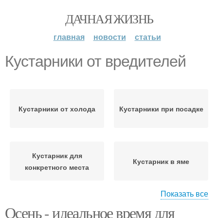
ДАЧНАЯ ЖИЗНЬ
главная
новости
статьи
Кустарники от вредителей
Кустарники от холода
Кустарники при посадке
Кустарник для
Кустарник в яме
конкретного места
Показать все
Осень - идеальное время для
Ягодные кустарники
Ягодный кустарник