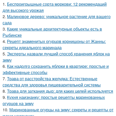
1.
Беспроигрышные сорта моркови: 12 рекомендаций
для высокого урожая
2.
Малиновое дерево: уникальное растение для вашего
сада
3.
Какие уникальные архитектурные объекты есть в
Рыбинске
4.
Рецепт знаменитых огурцов корнишоны от Жанны:
секреты идеального маринада
5.
Эксперты назвали лучший способ хранения яблок на
зиму
6.
Как надолго сохранить яблоки в квартире: простые и
эффективные способы
7.
Трава от расстройства желудка: Естественные
средства для здоровья пищеварительной системы
8.
Трава для заткания дыр: для каких целей используется
9.
Кухня наизнанку: простые рецепты маринованных
огурцов на зиму
10.
Маринованные огурцы на зиму: секреты и рецепты от
кухни наизнанку