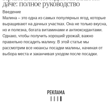
даче: полное руководство
Введение
Малина – это одна из самых популярных ягод, которые
Особенности при
выращивают на дачных участках. Она не только вкусна,
Инструкция по посадке
посадке
но и полезна, богата витаминами и антиоксидантами.
Однако, чтобы получить хороший урожай, важно
правильно посадить малину. В этой статье мы
рассмотрим все нюансы посадки малины, начиная от
Жимолости к посадке
Подготовка к посадке
выбора места и заканчивая уходом после посадки.
Совместные посадки
Посадки с жимолостью
Правильная обрезка
Осенняя посадка