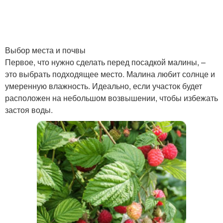
Осенний посадка
Места для посадки
Выбор места и почвы
Первое, что нужно сделать перед посадкой малины, –
это выбрать подходящее место. Малина любит солнце и
умеренную влажность. Идеально, если участок будет
Правильный способ
Посадка в траншеи
расположен на небольшом возвышении, чтобы избежать
застоя воды.
Грунт для посадки
Розы к посадке
Посадки в разных
Сезон для посадки
регионах