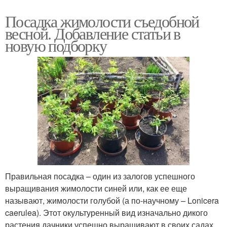
Посадка жимолости съедобной
весной. Добавление статьи в
новую подборку
Правильная посадка – один из залогов успешного
выращивания жимолости синей или, как ее еще
называют, жимолости голубой (а по-научному – Lonicera
caerulea). Этот окультуренный вид изначально дикого
растения дачники успешно выращивают в своих садах.