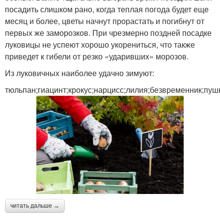
посадить слишком рано, когда теплая погода будет еще
месяц и более, цветы начнут прорастать и погибнут от
первых же заморозков. При чрезмерно поздней посадке
луковицы не успеют хорошо укорениться, что также
приведет к гибели от резко «ударивших» морозов.
Из луковичных наиболее удачно зимуют:
тюльпан;гиацинт;крокус;нарцисс;лилия;безвременник;пуш
читать дальше →