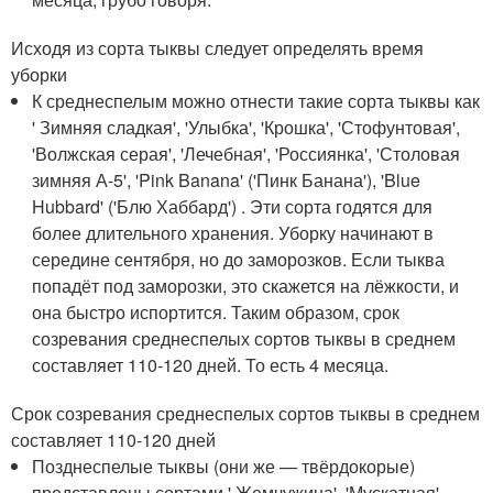
Исходя из сорта тыквы следует определять время
уборки
К среднеспелым можно отнести такие сорта тыквы как
' Зимняя сладкая', 'Улыбка', 'Крошка', 'Стофунтовая',
'Волжская серая', 'Лечебная', 'Россиянка', 'Столовая
зимняя А-5', 'Pink Banana' ('Пинк Банана'), 'Blue
Hubbard' ('Блю Хаббард') . Эти сорта годятся для
более длительного хранения. Уборку начинают в
середине сентября, но до заморозков. Если тыква
попадёт под заморозки, это скажется на лёжкости, и
она быстро испортится. Таким образом, срок
созревания среднеспелых сортов тыквы в среднем
составляет 110-120 дней. То есть 4 месяца.
Срок созревания среднеспелых сортов тыквы в среднем
составляет 110-120 дней
Позднеспелые тыквы (они же — твёрдокорые)
представлены сортами ' Жемчужина', 'Мускатная',