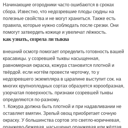
Начинающие огородники часто ошибаются в сроках
сбора. Известно, что недозревшие плоды скудны на
полезные свойства и не могут храниться. Также есть
правила, которые нужно соблюдать после срезки. Они
помогут затвердеть кожице и увеличат лёжкость.
как узнать, созрела ли тыква
внешний осмотр помогает определить готовность вашей
красавицы. у созревшей тыквы насыщенная,
равномерная окраска, кожура становится плотной и
твёрдой. если ногтём провести черточку, то у
недозревшего экземпляра в царапине выступит сок. на
многих крупноплодных сортах образуется корообразная,
узорчатая поверхность. признаки созревшей тыквы
определяются по-разному.
1. Кожура должна быть плотной и при надавливании не
оставляет вмятин. Зрелый овощ приобретает сочную
окраску. У большинства сортов это светло-коричневая,
оранжево-бежевая, насыщенно оранжевая или жёлтая.