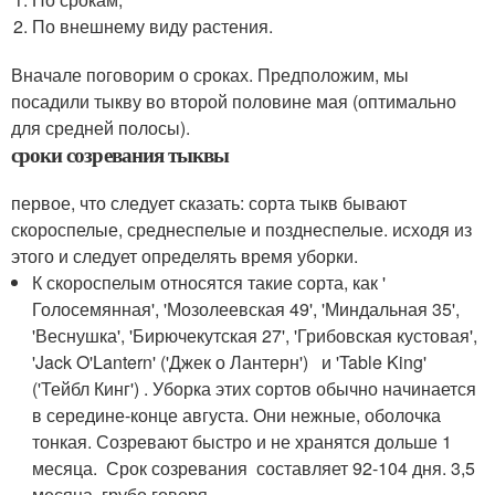
По внешнему виду растения.
Вначале поговорим о сроках. Предположим, мы
посадили тыкву во второй половине мая (оптимально
для средней полосы).
сроки созревания тыквы
первое, что следует сказать: сорта тыкв бывают
скороспелые, среднеспелые и позднеспелые. исходя из
этого и следует определять время уборки.
К скороспелым относятся такие сорта, как '
Голосемянная', 'Мозолеевская 49', 'Миндальная 35',
'Веснушка', 'Бирючекутская 27', 'Грибовская кустовая',
'Jack O'Lantern' ('Джек о Лантерн') и 'Table King'
('Тейбл Кинг') . Уборка этих сортов обычно начинается
в середине-конце августа. Они нежные, оболочка
тонкая. Созревают быстро и не хранятся дольше 1
месяца. Срок созревания составляет 92-104 дня. 3,5
месяца, грубо говоря.